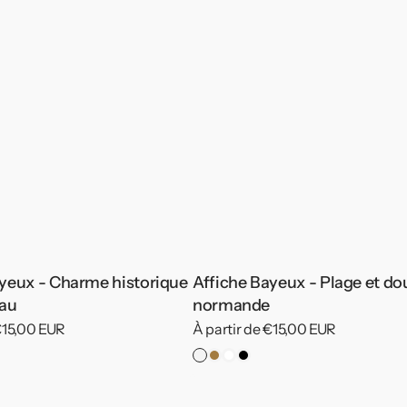
ayeux - Charme historique
Affiche Bayeux - Plage et do
eau
normande
 €15,00 EUR
Prix
À partir de €15,00 EUR
habituel
re
Pas
Cadre
Cadre
Cadre
de
Bois
Blanc
Noir