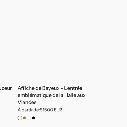
uceur
Affiche de Bayeux - L'entrée
emblématique de la Halle aux
Viandes
Prix
À partir de €15,00 EUR
habituel
Pas
Cadre
Cadre
Cadre