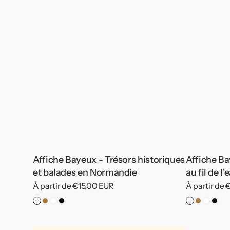
Affiche Bayeux - Trésors historiques
Affiche B
et balades en Normandie
au fil de l'
Prix
À partir de €15,00 EUR
Prix
À partir de
habituel
habituel
Pas
Cadre
Cadre
Cadre
Pas
Cadre
Cadre
Cad
de
Bois
Blanc
Noir
de
Bois
Blanc
Noir