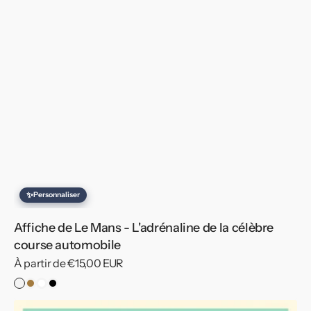
✨
Personnaliser
Affiche de Le Mans - L'adrénaline de la célèbre
course automobile
Prix
À partir de €15,00 EUR
habituel
Pas
Cadre
Cadre
Cadre
de
Bois
Blanc
Noir
Affiche