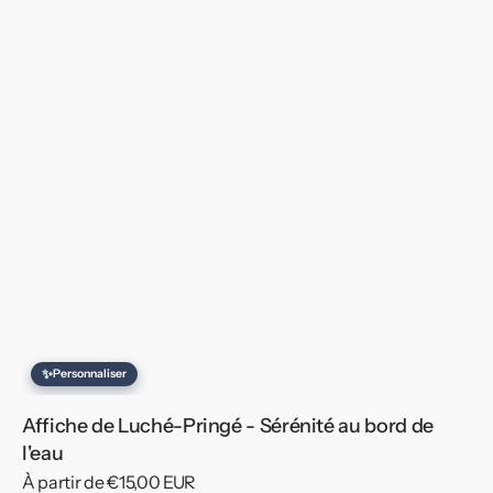
✨
Personnaliser
Affiche de Luché-Pringé - Sérénité au bord de
l'eau
Prix
À partir de €15,00 EUR