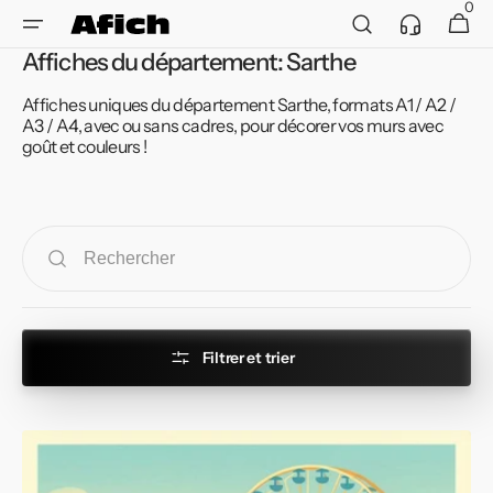
et
0
Service
0 article
Panier
passer
client
au
Affiches du département: Sarthe
contenu
Affiches uniques du département Sarthe, formats A1 / A2 /
A3 / A4, avec ou sans cadres, pour décorer vos murs avec
goût et couleurs !
Filtrer et trier
Affiche
de
Le