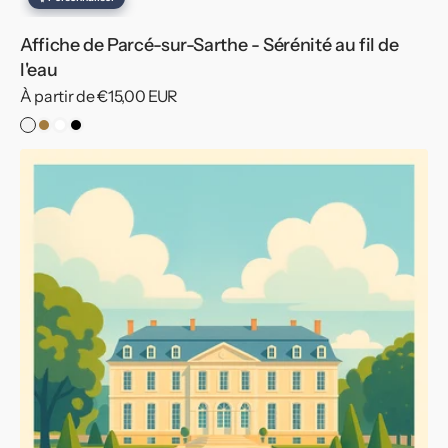
Affiche de Parcé-sur-Sarthe - Sérénité au fil de
l'eau
Prix
À partir de €15,00 EUR
habituel
Pas
Cadre
Cadre
Cadre
de
Bois
Blanc
Noir
Affiche
Cadre
Le
Grand-
Lucé
-
Évasion
élégante
au
cœur
du
patrimoine