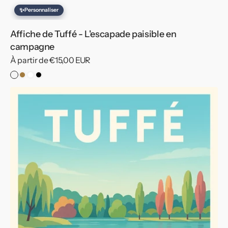
✨
Personnaliser
Affiche de Tuffé - L'escapade paisible en
campagne
Prix
À partir de €15,00 EUR
habituel
Sans
Cadre
Cadre
Cadre
cadre
Bois
Blanc
Noir
Affiche
de
Tuffé
-
Évasion
aquatique
et
nature
paisible