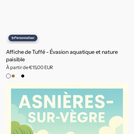
✨
Personnaliser
Affiche de Tuffé - Évasion aquatique et nature
paisible
Prix
À partir de €15,00 EUR
habituel
Sans
Cadre
Cadre
Cadre
cadre
Bois
Blanc
Noir
Affiche
de
Asnières-
sur-
Vègre
-
Charme
bucolique