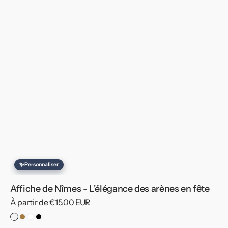
✨
Personnaliser
Affiche de Nîmes - L'élégance des arènes en fête
Prix
À partir de €15,00 EUR
habituel
Pas
Cadre
Cadre
Cadre