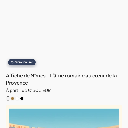
✨
Personnaliser
Affiche de Nîmes - L’âme romaine au cœur de la
Provence
Prix
À partir de €15,00 EUR
habituel
Pas
Cadre
Cadre
Cadre
de
Bois
Blanc
Noir
Affiche
Cadre
de
Nîmes
-