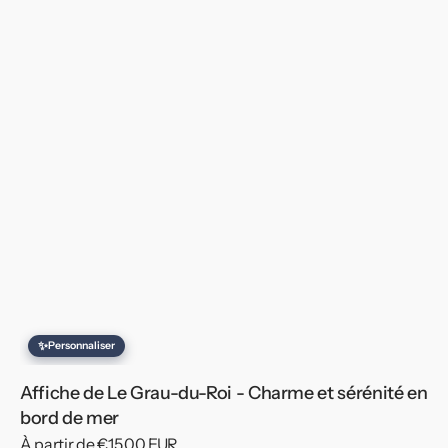
✨
Personnaliser
Affiche de Le Grau-du-Roi - Charme et sérénité en
bord de mer
Prix
À partir de €15,00 EUR