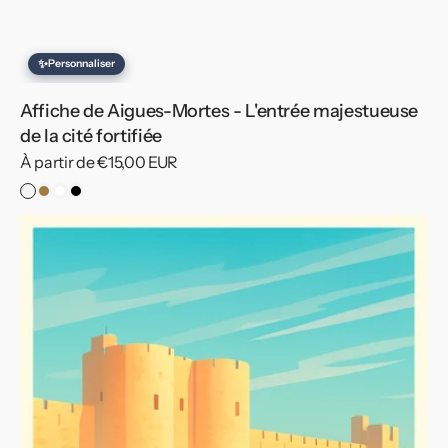
✨
Personnaliser
Affiche de Aigues-Mortes - L'entrée majestueuse
de la cité fortifiée
Prix
À partir de €15,00 EUR
habituel
Pas
Cadre
Cadre
Cadre
de
Bois
Blanc
Noir
Affiche
Cadre
de
Aigues-
Mortes
-
Charme
historique
et
nature
paisible