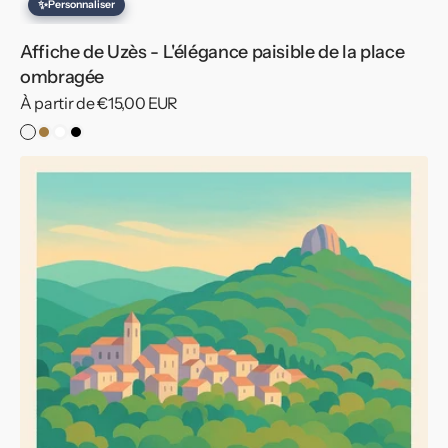
✨
Personnaliser
Affiche de Uzès - L'élégance paisible de la place
ombragée
Prix
À partir de €15,00 EUR
habituel
Sans
Cadre
Cadre
Cadre
cadre
Bois
Blanc
Noir
Affiche
de
Bez-
et-
Esparon
-
Charme
provençal
et
nature
préservée