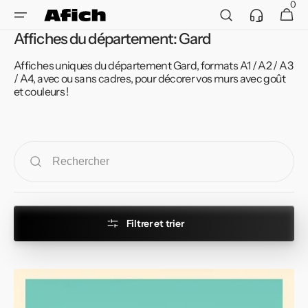
et
0
Service
0 article
Panier
passer
client
au
Affiches du département: Gard
contenu
Affiches uniques du département Gard, formats A1 / A2 / A3
/ A4, avec ou sans cadres, pour décorer vos murs avec goût
et couleurs !
Filtrer et trier
Affiche
de
Le