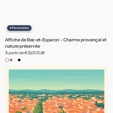
✨
Personnaliser
Affiche de Bez-et-Esparon - Charme provençal et
nature préservée
Prix
À partir de €15,00 EUR
habituel
Sans
Cadre
Cadre
Cadre
cadre
Bois
Blanc
Noir
Affiche
de
Nîmes
-
L’âme
romaine
au
cœur
de