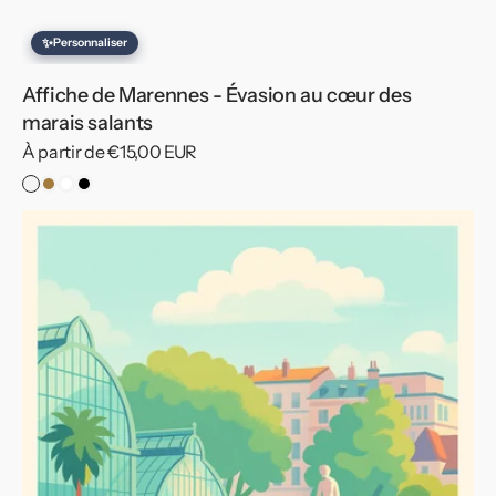
✨
Personnaliser
Affiche de Marennes - Évasion au cœur des
marais salants
Prix
À partir de €15,00 EUR
habituel
Pas
Cadre
Cadre
Cadre
de
Bois
Blanc
Noir
Affiche
Cadre
de
Lyon
-
Détente
au
cœur
du
parc
de
la
Tête