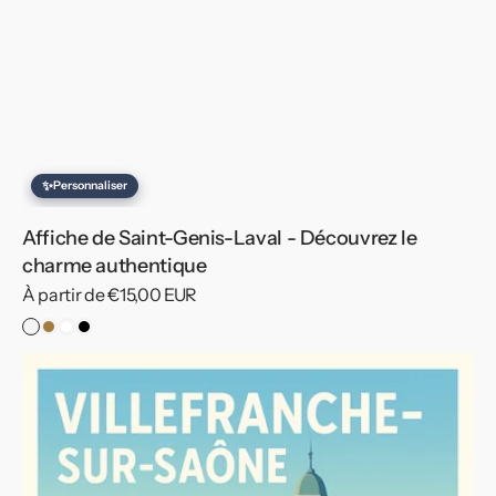
✨
Personnaliser
Affiche de Saint-Genis-Laval - Découvrez le
charme authentique
Prix
À partir de €15,00 EUR
habituel
Sans
Cadre
Cadre
Cadre
cadre
Bois
Blanc
Noir
Affiche
de
Villefranche-
sur-
Saône
-