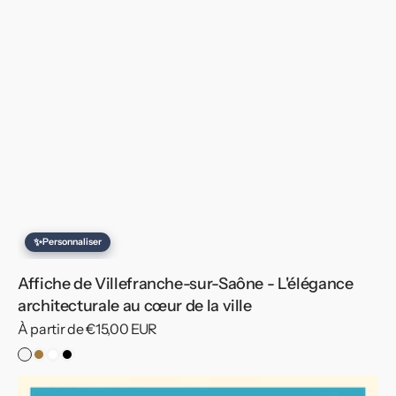
✨
Personnaliser
Affiche de Villefranche-sur-Saône - L'élégance
architecturale au cœur de la ville
Prix
À partir de €15,00 EUR
habituel
Sans
Cadre
Cadre
Cadre
cadre
Bois
Blanc
Noir
Affiche