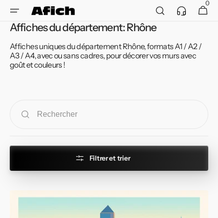
et
0
Service
0 article
Panier
passer
client
au
Affiches du département: Rhône
contenu
Affiches uniques du département Rhône, formats A1 / A2 /
A3 / A4, avec ou sans cadres, pour décorer vos murs avec
goût et couleurs !
Filtrer et trier
Affiche
de
Lyon