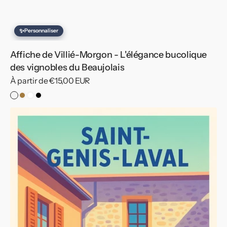
✨
Personnaliser
Affiche de Villié-Morgon - L'élégance bucolique
des vignobles du Beaujolais
Prix
À partir de €15,00 EUR
habituel
Sans
Cadre
Cadre
Cadre
cadre
Bois
Blanc
Noir
Affiche
de
Saint-
Genis-
Laval
-
Découvrez
le
charme
authentique