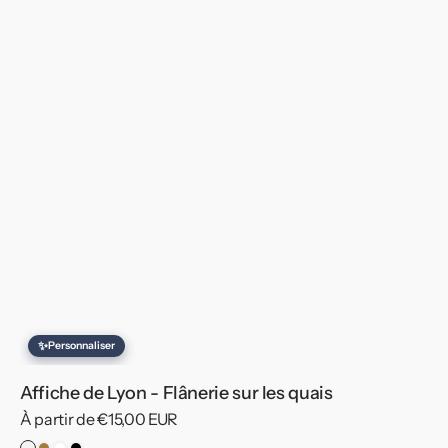
✨
Personnaliser
Affiche de Lyon - Flânerie sur les quais
Prix
À partir de €15,00 EUR
habituel