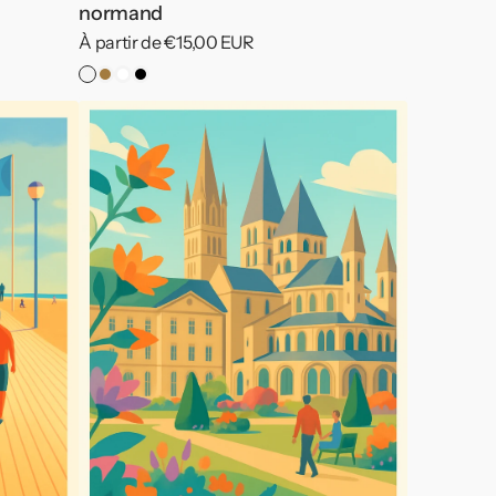
normand
Prix
À partir de €15,00 EUR
habituel
Pas
Cadre
Cadre
Cadre
Affiche
de
Bois
Blanc
Noir
de
Cadre
Caen
-
Élégance
et
sérénité
normande