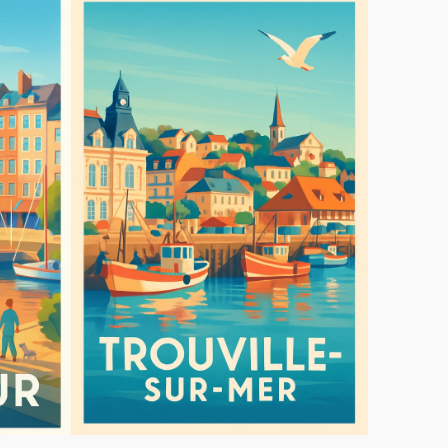
de
Trouville-
sur-
Mer
-
Charme
et
sérénité
du
port
normand