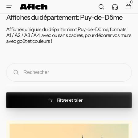
et
0
Service
0 article
Panier
passer
client
au
Affiches du département: Puy-de-Dôme
contenu
Affiches uniques du département Puy-de-Dôme, formats
A1 / A2 / A3 / A4, avec ou sans cadres, pour décorer vos murs
avec goût et couleurs !
Filtrer et trier
Affiche
de
Clermont-