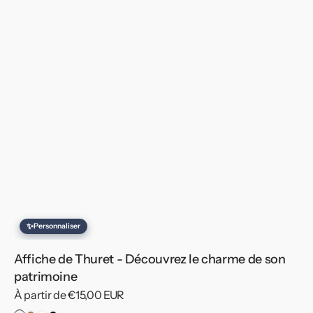
✨
Personnaliser
Affiche de Thuret - Découvrez le charme de son
patrimoine
Prix
À partir de €15,00 EUR
habituel