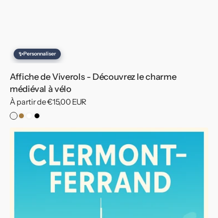
✨
Personnaliser
Affiche de Viverols - Découvrez le charme
médiéval à vélo
Prix
À partir de €15,00 EUR
habituel
Sans
Cadre
Cadre
Cadre
cadre
Bois
Blanc
Noir
Affiche
de
Clermont-
Ferrand
-
Escapade
au
sommet
du