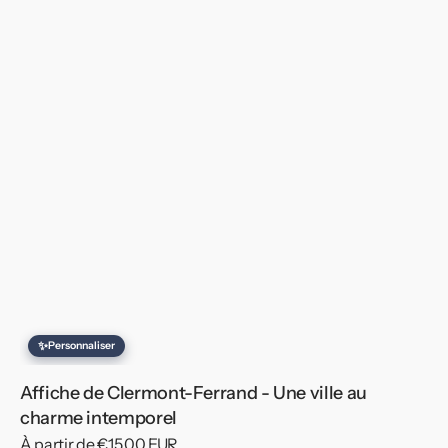
✨
Personnaliser
Affiche de Clermont-Ferrand - Une ville au
charme intemporel
Prix
À partir de €15,00 EUR