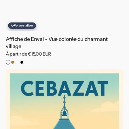
✨
Personnaliser
Affiche de Enval - Vue colorée du charmant
village
Prix
À partir de €15,00 EUR
habituel
Sans
Cadre
Cadre
Cadre
cadre
Bois
Blanc
Noir
Affiche
de
Cebazat
-
Charme
et
Sérénité
au
Cœur
de