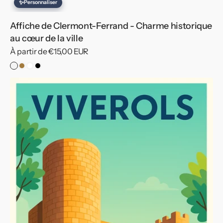
✨
Personnaliser
Affiche de Clermont-Ferrand - Charme historique
au cœur de la ville
Prix
À partir de €15,00 EUR
habituel
Pas
Cadre
Cadre
Cadre
de
Bois
Blanc
Noir
Affiche
Cadre
de
Viverols
-
Découvrez
le
charme
médiéval
à
vélo