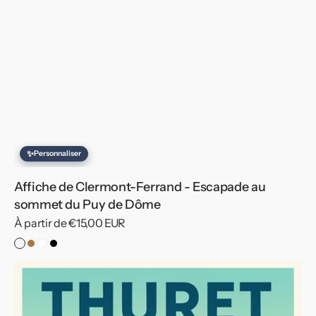
✨
Personnaliser
Affiche de Clermont-Ferrand - Escapade au
sommet du Puy de Dôme
Prix
À partir de €15,00 EUR
habituel
Pas
Cadre
Cadre
Cadre
de
Bois
Blanc
Noir
Affiche
Cadre
de
Thuret
-