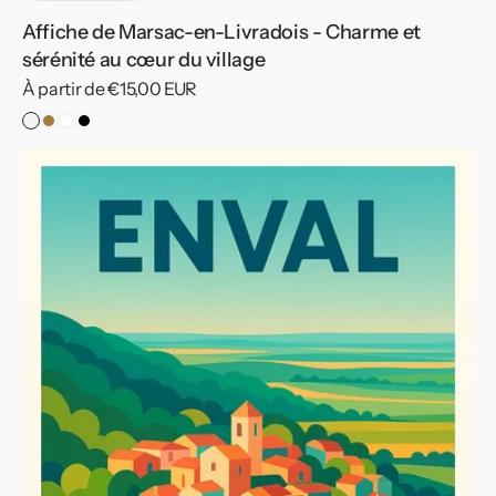
Affiche de Marsac-en-Livradois - Charme et
sérénité au cœur du village
Prix
À partir de €15,00 EUR
habituel
Sans
Cadre
Cadre
Cadre
cadre
Bois
Blanc
Noir
Affiche
de
Enval
-
Vue
colorée
du
charmant
village