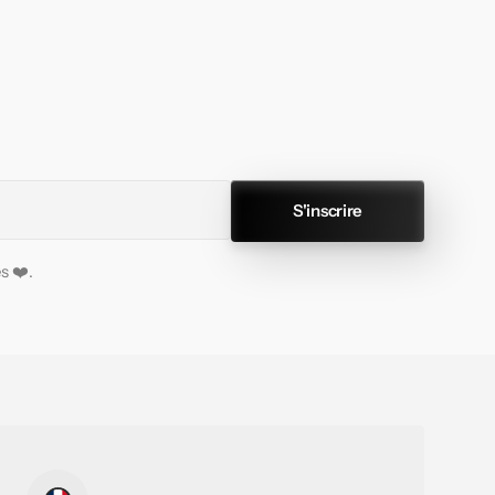
S'inscrire
s ❤️.