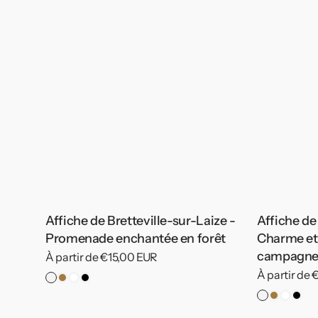
Affiche de Bretteville-sur-Laize -
Affiche de 
Promenade enchantée en forêt
Charme et 
campagn
Prix
À partir de €15,00 EUR
habituel
Prix
À partir de
Pas
Cadre
Cadre
Cadre
habituel
de
Bois
Blanc
Noir
Pas
Cadre
Cadre
Cad