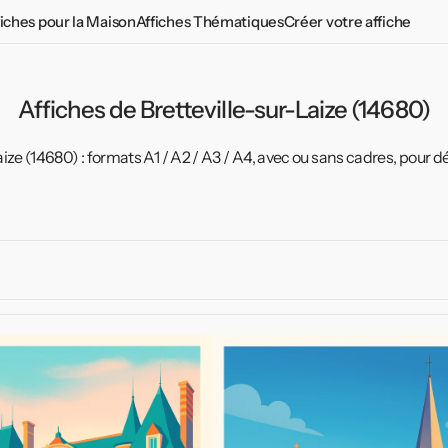
fiches pour la Maison
Affiches Thématiques
Créer votre affiche
Chambre Adulte
Affiches Vintages
Chambre Adolescent
Plantes aromatiques
Affiches de Bretteville-sur-Laize (14680)
d
Chambre Enfant
Affiches vintage du monde
ize (14680) : formats A1 / A2 / A3 / A4, avec ou sans cadres, pour d
Salon
Affiches propagande
Cuisine
Le tour 2026 en affiches
Toilettes
Affiche
de
Bretteville-
sur-
Laize