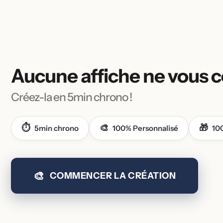
Aucune affiche
ne vous c
Créez-la en 5min chrono !
⏱️
🎨
🎁
5min chrono
100% Personnalisé
10
🎨
COMMENCER LA CRÉATION