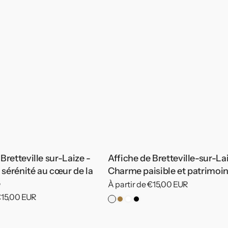
Bretteville sur-Laize -
Affiche de Bretteville-sur-La
sérénité au cœur de la
Charme paisible et patrimoi
e
Prix
À partir de €15,00 EUR
habituel
 €15,00 EUR
Pas
Cadre
Cadre
Cadre
de
Bois
Blanc
Noir
re