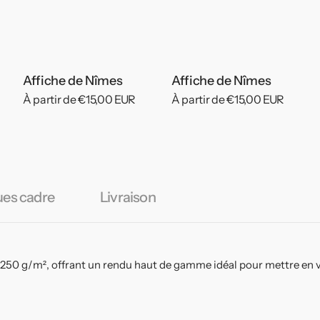
Affiche de Nîmes
Affiche de Nîmes
Prix
À partir de €15,00 EUR
Prix
À partir de €15,00 EUR
habituel
habituel
ues cadre
Livraison
 250 g/m², offrant un rendu haut de gamme idéal pour mettre en v