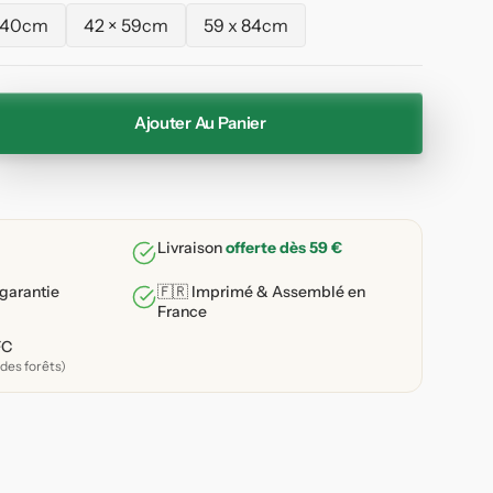
 40cm
42 × 59cm
59 x 84cm
Variante
Variante
Variante
épuisée
épuisée
épuisée
ou
ou
ou
indisponible
indisponible
indisponible
Ajouter Au Panier
enter
ité
e
Livraison
offerte dès 59 €
s
 garantie
🇫🇷 Imprimé & Assemblé en
France
e
ne
FC
des forêts)
nce