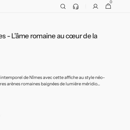
0
Service
0 article
Panier
client
s - L’âme romaine au cœur de la
Ouvrir
2
des
supports
multimédia
dans
la
vue
de
la
ntemporel de Nîmes avec cette affiche au style néo-
galerie
èbres arènes romaines baignées de lumière méridio...
adre
ir