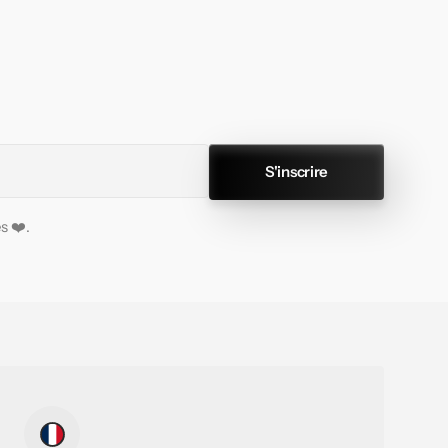
S'inscrire
s ❤️.