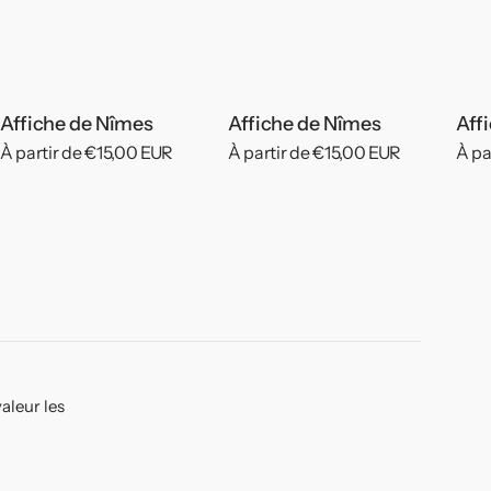
Affiche de Nîmes
Affiche de Nîmes
Aff
Prix
À partir de €15,00 EUR
Prix
À partir de €15,00 EUR
Prix
À pa
habituel
habituel
habi
aleur les