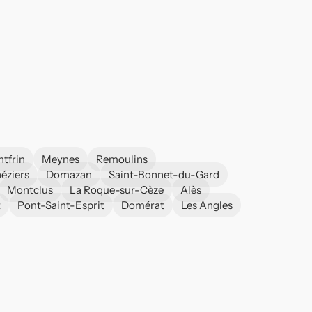
tfrin
Meynes
Remoulins
éziers
Domazan
Saint-Bonnet-du-Gard
Montclus
La Roque-sur-Cèze
Alès
t
Pont-Saint-Esprit
Domérat
Les Angles