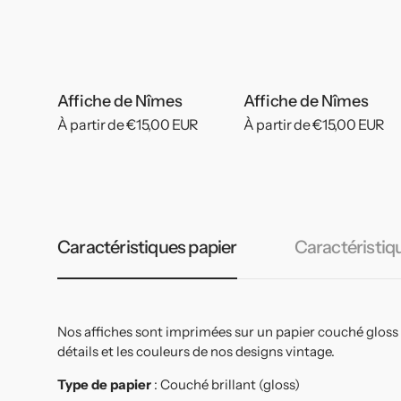
Affiche de Nîmes
Affiche de Nîmes
Prix
À partir de €15,00 EUR
Prix
À partir de €15,00 EUR
habituel
habituel
Caractéristiques papier
Caractéristiq
Nos affiches sont imprimées sur un papier couché gloss
détails et les couleurs de nos designs vintage.
Type de papier
: Couché brillant (gloss)