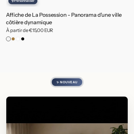
✨
Personnaliser
Affiche de La Possession - Panorama d'une ville
côtière dynamique
Prix
À partir de €15,00 EUR
habituel
Sans
Cadre
Cadre
Cadre
cadre
Bois
Blanc
Noir
✨ NOUVEAU