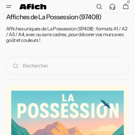
et
0
Service
0 article
Panier
passer
client
au
Affiches de La Possession (97408)
contenu
Affiches uniques de La Possession (97408) : formats A1 / A2
/ A3 / A4, avec ou sans cadres, pour décorer vos murs avec
goût et couleurs !
Affiche
de
La
Possession
-
Évasion
au
cœur