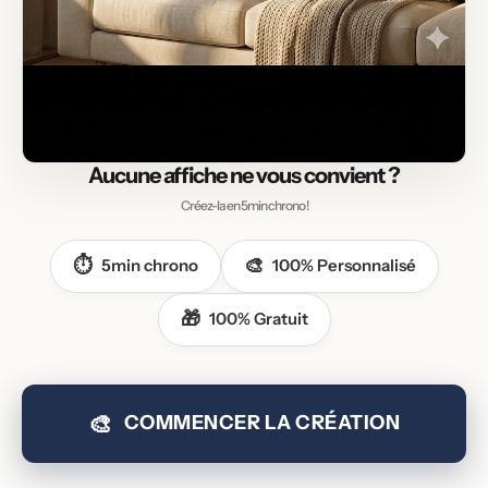
Aucune affiche
ne vous convient ?
Créez-la en 5min chrono !
⏱️
🎨
5min chrono
100% Personnalisé
🎁
100% Gratuit
🎨
COMMENCER LA CRÉATION