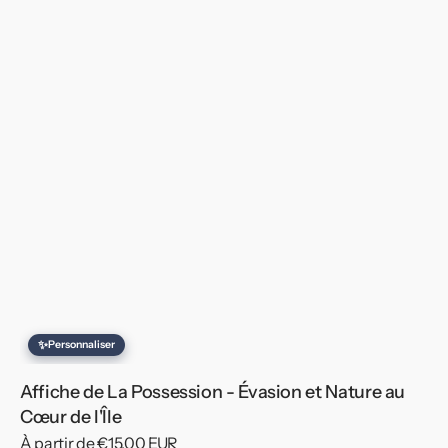
✨
Personnaliser
Affiche de La Possession - Évasion et Nature au
Cœur de l'Île
Prix
À partir de €15,00 EUR