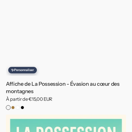
✨
Personnaliser
Affiche de La Possession - Évasion au cœur des
montagnes
Prix
À partir de €15,00 EUR
habituel
Sans
Cadre
Cadre
Cadre
cadre
Bois
Blanc
Noir
Affiche
de
La