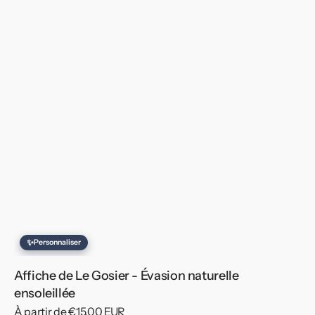
✨
Personnaliser
Affiche de Le Gosier - Évasion naturelle
ensoleillée
Prix
À partir de €15,00 EUR