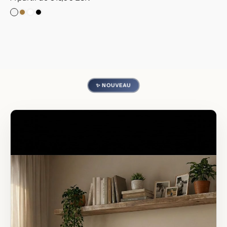
habituel
Pas
Cadre
Cadre
Cadre
de
Bois
Blanc
Noir
Cadre
✨ NOUVEAU