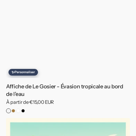
✨
Personnaliser
Affiche de Le Gosier - Évasion tropicale au bord
de l'eau
Prix
À partir de €15,00 EUR
habituel
Pas
Cadre
Cadre
Cadre
de
Bois
Blanc
Noir
Affiche
Cadre
de
Le