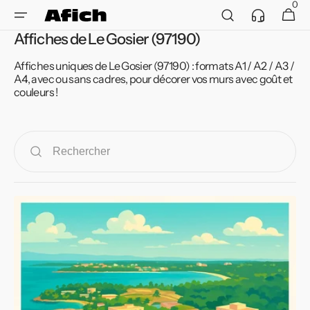
et
0
Service
0 article
Panier
passer
client
au
Affiches de Le Gosier (97190)
contenu
Affiches uniques de Le Gosier (97190) : formats A1 / A2 / A3 /
A4, avec ou sans cadres, pour décorer vos murs avec goût et
couleurs !
Affiche
de
Le
Gosier
-
Évasion
tropicale
au