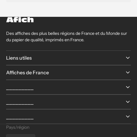
Des affiches des plus belles régions de France et du Monde sur
du papier de qualité, imprimés en France.
Liens utiles
Affiches de France
⎯⎯⎯⎯⎯⎯⎯⎯⎯
⎯⎯⎯⎯⎯⎯⎯⎯⎯
⎯⎯⎯⎯⎯⎯⎯⎯⎯
Pays/région