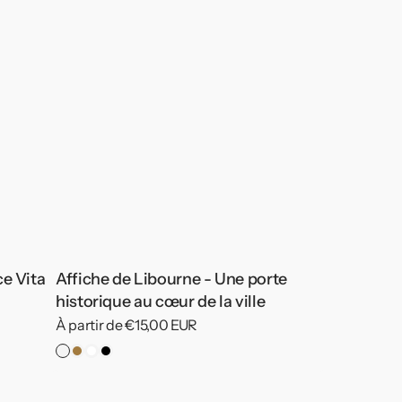
ce Vita
Affiche de Libourne - Une porte
historique au cœur de la ville
Prix
À partir de €15,00 EUR
habituel
Pas
Cadre
Cadre
Cadre
de
Bois
Blanc
Noir