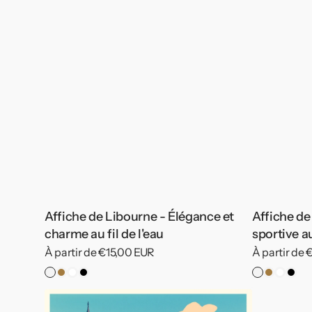
Affiche de Libourne - Élégance et
Affiche de
charme au fil de l'eau
sportive a
Prix
À partir de €15,00 EUR
Prix
À partir de
habituel
habituel
Pas
Cadre
Cadre
Cadre
Pas
Cadre
Cadre
Cad
Affiche
de
Bois
Blanc
Noir
de
Bois
Blanc
Noir
de