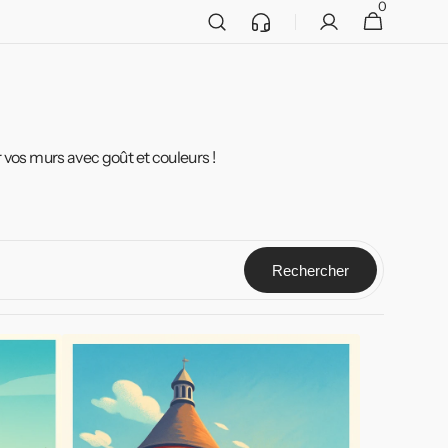
0
Service
0 article
Panier
client
 vos murs avec goût et couleurs !
Rechercher
Affiche
de
Libourne
-
Une