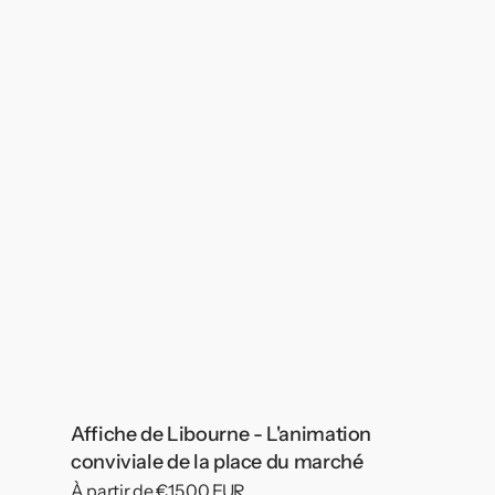
Affiche de Libourne - L'animation
conviviale de la place du marché
Prix
À partir de €15,00 EUR