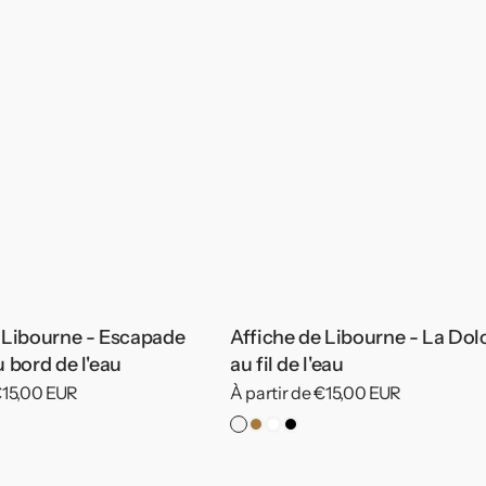
 Libourne - Escapade
Affiche de Libourne - La Dol
u bord de l'eau
au fil de l'eau
 €15,00 EUR
Prix
À partir de €15,00 EUR
habituel
re
Pas
Cadre
Cadre
Cadre
de
Bois
Blanc
Noir