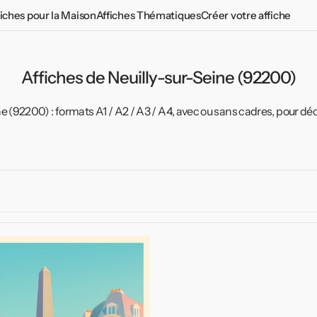
fiches pour la Maison
Affiches Thématiques
Créer votre affiche
Chambre Adulte
Affiches Vintages
Chambre Adolescent
Plantes aromatiques
Affiches de Neuilly-sur-Seine (92200)
d
Chambre Enfant
Affiches vintage du monde
e (92200) : formats A1 / A2 / A3 / A4, avec ou sans cadres, pour déc
Salon
Affiches propagande
Cuisine
Le tour 2026 en affiches
Toilettes