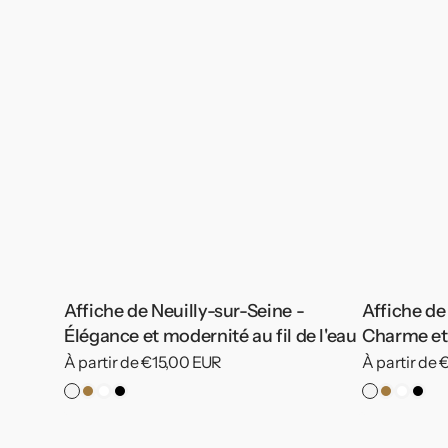
Affiche de Neuilly-sur-Seine -
Affiche de
Élégance et modernité au fil de l'eau
Charme et
Prix
À partir de €15,00 EUR
Prix
À partir de
habituel
habituel
Pas
Cadre
Cadre
Cadre
Pas
Cadre
Cadre
Cad
de
Bois
Blanc
Noir
de
Bois
Blanc
Noir