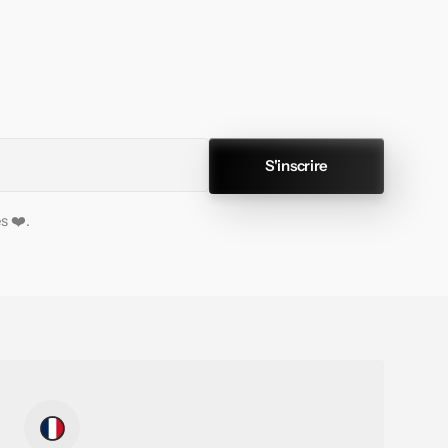
S'inscrire
s ❤️.