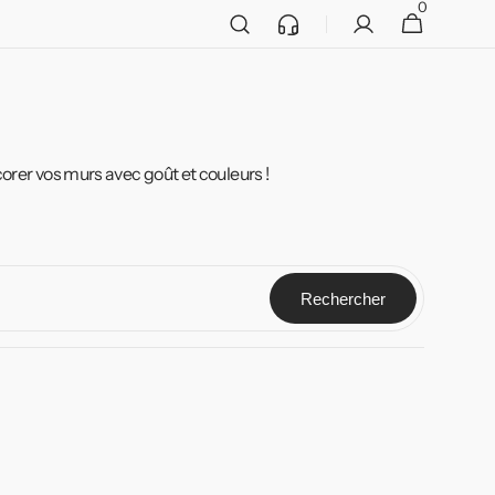
0
Service
0 article
Panier
client
orer vos murs avec goût et couleurs !
Rechercher