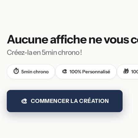
Aucune affiche
ne vous c
Créez-la en 5min chrono !
⏱️
🎨
🎁
5min chrono
100% Personnalisé
10
🎨
COMMENCER LA CRÉATION