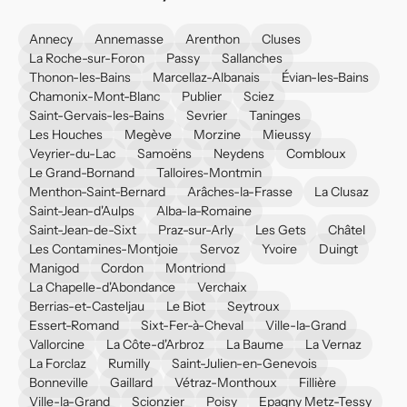
Annecy
Annemasse
Arenthon
Cluses
La Roche-sur-Foron
Passy
Sallanches
Thonon-les-Bains
Marcellaz-Albanais
Évian-les-Bains
Chamonix-Mont-Blanc
Publier
Sciez
Saint-Gervais-les-Bains
Sevrier
Taninges
Les Houches
Megève
Morzine
Mieussy
Veyrier-du-Lac
Samoëns
Neydens
Combloux
Le Grand-Bornand
Talloires-Montmin
Menthon-Saint-Bernard
Arâches-la-Frasse
La Clusaz
Saint-Jean-d'Aulps
Alba-la-Romaine
Saint-Jean-de-Sixt
Praz-sur-Arly
Les Gets
Châtel
Les Contamines-Montjoie
Servoz
Yvoire
Duingt
Manigod
Cordon
Montriond
La Chapelle-d'Abondance
Verchaix
Berrias-et-Casteljau
Le Biot
Seytroux
Essert-Romand
Sixt-Fer-à-Cheval
Ville-la-Grand
Vallorcine
La Côte-d'Arbroz
La Baume
La Vernaz
La Forclaz
Rumilly
Saint-Julien-en-Genevois
Bonneville
Gaillard
Vétraz-Monthoux
Fillière
Ville-la-Grand
Scionzier
Poisy
Epagny Metz-Tessy