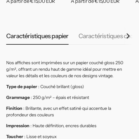
Prix
À partir de €15,00 EUR
Prix
À partir de €15,00 EUR
P
À
habituel
habituel
h
Caractéristiques papier
Caractéristiques cadr
Nos affiches sont imprimées sur un papier couché gloss 250
g/m², offrant un rendu haut de gamme idéal pour mettre en
valeur les détails et les couleurs de nos designs vintage.
Type de papier
: Couché brillant (gloss)
Grammage
: 250 g/m² – épais et résistant
Finition
: Brillante, avec un effet satiné qui accentue la
profondeur des couleurs
Impression
: Haute définition, encres durables
Toucher
: Lisse et soyeux