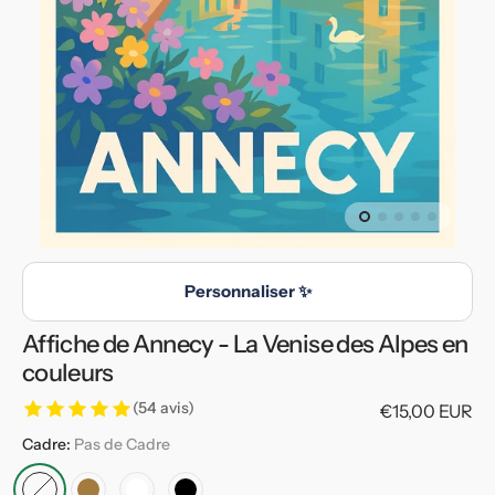
en
vedette
dans
la
vue
de
la
galerie
Personnaliser ✨
Affiche de Annecy - La Venise des Alpes en
couleurs
(54 avis)
Prix
€15,00 EUR
habituel
Cadre:
Pas de Cadre