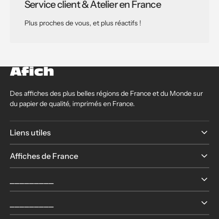
Service client & Atelier en France
Plus proches de vous, et plus réactifs !
Des affiches des plus belles régions de France et du Monde sur
du papier de qualité, imprimés en France.
Liens utiles
Affiches de France
⎯⎯⎯⎯⎯⎯⎯⎯⎯
⎯⎯⎯⎯⎯⎯⎯⎯⎯