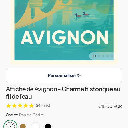
en
vedette
dans
la
vue
de
la
galerie
Personnaliser ✨
Affiche de Avignon - Charme historique au
fil de l'eau
(54 avis)
Prix
€15,00 EUR
habituel
Cadre:
Pas de Cadre