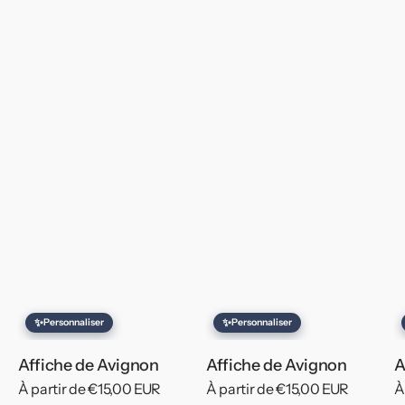
✨
✨
Personnaliser
Personnaliser
Affiche de Avignon
Affiche de Avignon
A
Prix
À partir de €15,00 EUR
Prix
À partir de €15,00 EUR
P
À