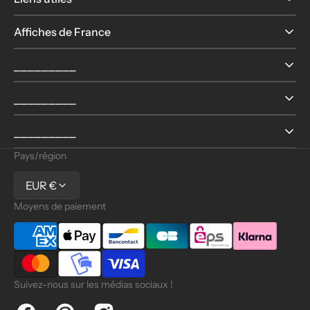
Affiches de France
⎯⎯⎯⎯⎯⎯⎯⎯⎯
⎯⎯⎯⎯⎯⎯⎯⎯⎯
⎯⎯⎯⎯⎯⎯⎯⎯⎯
Pays/région
EUR €
Moyens de paiement
Suivez-nous sur les médias sociaux !