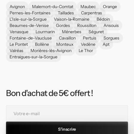
Avignon
Malemort-du-Comtat
Maubec
Orange
Pernes-les-Fontaines
Taillades
Carpentras
L'Isle-sur-la-Sorgue
Vaison-la-Romaine
Bédoin
Beaumes-de-Venise
Gordes
Roussillon
Ansouis
Venasque
Lourmarin
Ménerbes
Séguret
Fontaine-de-Vaucluse
Cavaillon
Pertuis
Sorgues
Le Pontet
Bollène
Monteux
Vedène
Apt
Valréas
Morières-lès-Avignon
Le Thor
Entraigues-sur-la-Sorgue
Bon d'achat de 5€ offert !
Votre
e-
mail
S'inscrire