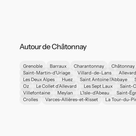
Autour de Châtonnay
Grenoble
Barraux
Charantonnay
Châtonnay
Saint-Martin-d'Uriage
Villard-de-Lans
Allevar
Les Deux Alpes
Huez
Saint Antoine l'Abbaye
Oz
Le Collet d’Allevard
Les Sept Laux
Saint-
Villefontaine
Meylan
L'Isle-d'Abeau
Saint-Ég
Crolles
Varces-Allières-et-Risset
La Tour-du-Pi