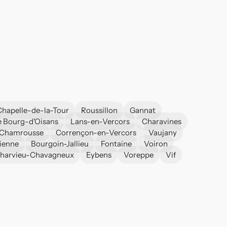
Chapelle-de-la-Tour
Roussillon
Gannat
e Bourg-d'Oisans
Lans-en-Vercors
Charavines
Chamrousse
Corrençon-en-Vercors
Vaujany
ienne
Bourgoin-Jallieu
Fontaine
Voiron
harvieu-Chavagneux
Eybens
Voreppe
Vif