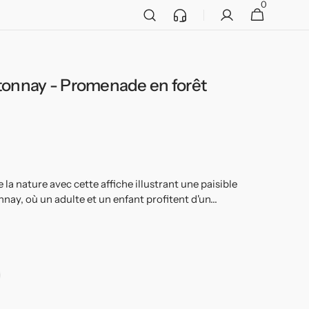
0
Service
0 article
Panier
client
tonnay - Promenade en forêt
Ouvrir
2
des
supports
multimédia
dans
la
vue
de
la
 la nature avec cette affiche illustrant une paisible
galerie
nay, où un adulte et un enfant profitent d'un...
adre
ir