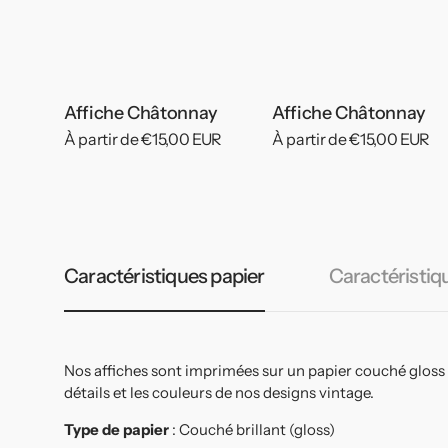
Affiche Châtonnay
Affiche Châtonnay
Prix
À partir de €15,00 EUR
Prix
À partir de €15,00 EUR
habituel
habituel
Caractéristiques papier
Caractéristiq
Nos affiches sont imprimées sur un papier couché gloss
détails et les couleurs de nos designs vintage.
Type de papier
: Couché brillant (gloss)