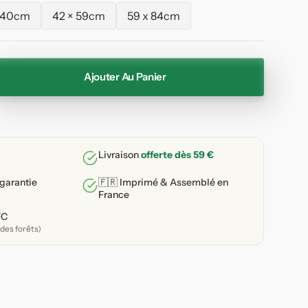
 40cm
42 × 59cm
59 x 84cm
Variante
Variante
Variante
épuisée
épuisée
épuisée
ou
ou
ou
indisponible
indisponible
indisponible
Ajouter Au Panier
enter
ité
e
Livraison
offerte dès 59 €
onnay
 garantie
🇫🇷 Imprimé & Assemblé en
France
enade
FC
des forêts)
ante