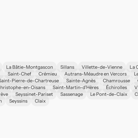
La Bâtie-Montgascon
Sillans
Villette-de-Vienne
La 
d
Saint-Chef
Crémieu
Autrans-Méaudre en Vercors
L
Saint-Pierre-de-Chartreuse
Sainte-Agnès
Chamrousse
Christophe-en-Oisans
Saint-Martin-d'Hères
Échirolles
V
rève
Seyssinet-Pariset
Sassenage
Le Pont-de-Claix
C
n
Seyssins
Claix