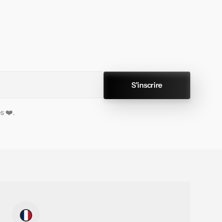
S'inscrire
s ❤️.