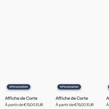
✨
✨
Personnaliser
Personnaliser
Affiche de Corte
Affiche de Corte
A
Prix
À partir de €15,00 EUR
Prix
À partir de €15,00 EUR
P
À