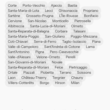
Corte
Porto-Vecchio
Ajaccio
Bastia
Santa-Maria-di-Lota
Lecci
Ghisonaccia
Propriano
Sartène
Grosseto-Prugna
L'Île-Rousse
Bonifacio
Cervione
San-Nicolao
Monticello
Pietrosella
Albitreccia
Santa-Lucia-di-Moriani
Olmeto
Santa-Reparata-di-Balagna
Corbara
Talasani
Santa-Maria-Poggio
San-Giuliano
Poggio-Mezzana
Coti-Chiavari
Serra-di-Ferro
Taglio-Isolaccio
Piana
Valle-di-Campoloro
Sant'Andréa-di-Cotone
Lama
Sant'Antonino
Pigna
Pero-Casevecchie
Valle-d'Alesani
Velone-Orneto
Perelli
San-Giovanni-di-Moriani
Novale
Santa-Reparata-di-Moriani
Felce
Pietricaggio
Ortale
Piazzali
Piobetta
Tarrano
Soissons
Laon
Château-Thierry
Tergnier
Chauny
Villers-Cotterêts
Borgo
Hirson
Milan