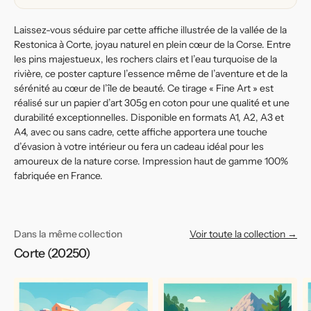
la
la
Restonica
Restonica
Laissez-vous séduire par cette affiche illustrée de la vallée de la
Restonica à Corte, joyau naturel en plein cœur de la Corse. Entre
les pins majestueux, les rochers clairs et l’eau turquoise de la
rivière, ce poster capture l’essence même de l’aventure et de la
sérénité au cœur de l’île de beauté. Ce tirage « Fine Art » est
réalisé sur un papier d’art 305g en coton pour une qualité et une
durabilité exceptionnelles. Disponible en formats A1, A2, A3 et
A4, avec ou sans cadre, cette affiche apportera une touche
d’évasion à votre intérieur ou fera un cadeau idéal pour les
amoureux de la nature corse. Impression haut de gamme 100%
fabriquée en France.
Dans la même collection
Voir toute la collection →
Corte (20250)
Affiche
Affiche
Af
de
de
d