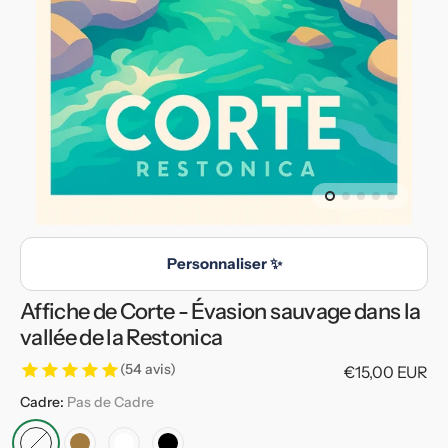
en
vedette
dans
la
vue
de
la
galerie
Personnaliser ✨
Affiche de Corte - Évasion sauvage dans la
vallée de la Restonica
(54 avis)
Prix
€15,00 EUR
habituel
Cadre:
Pas de Cadre