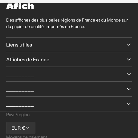
Des affiches des plus belles régions de France et du Monde sur
du papier de qualité, imprimés en France.
Liens utiles
Affiches de France
⎯⎯⎯⎯⎯⎯⎯⎯⎯
⎯⎯⎯⎯⎯⎯⎯⎯⎯
⎯⎯⎯⎯⎯⎯⎯⎯⎯
Pays/région
EUR €
Moyens de paiement