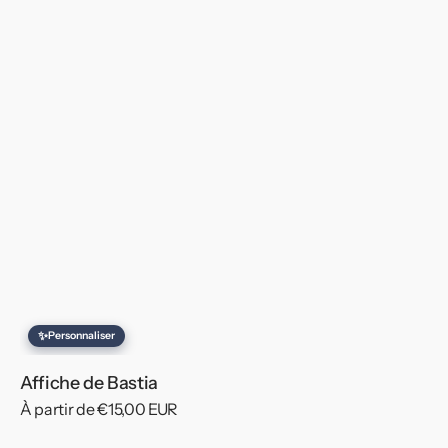
✨
Personnaliser
Affiche de Bastia
Prix
À partir de €15,00 EUR
habituel