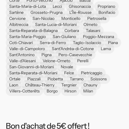
Corte
Porto-Vecchio
Ajaccio
Bastia
Santa-Maria-di-Lota
Lecci
Ghisonaccia
Propriano
Sartène
Grosseto-Prugna
L'Île-Rousse
Bonifacio
Cervione
San-Nicolao
Monticello
Pietrosella
Albitreccia
Santa-Lucia-di-Moriani
Olmeto
Santa-Reparata-di-Balagna
Corbara
Talasani
Santa-Maria-Poggio
San-Giuliano
Poggio-Mezzana
Coti-Chiavari
Serra-di-Ferro
Taglio-Isolaccio
Piana
Valle-di-Campoloro
Sant'Andréa-di-Cotone
Lama
Sant'Antonino
Pigna
Pero-Casevecchie
Valle-d'Alesani
Velone-Orneto
Perelli
San-Giovanni-di-Moriani
Novale
Santa-Reparata-di-Moriani
Felce
Pietricaggio
Ortale
Piazzali
Piobetta
Tarrano
Soissons
Laon
Château-Thierry
Tergnier
Chauny
Villers-Cotterêts
Borgo
Hirson
Milan
Bon d'achat de 5€ offert !