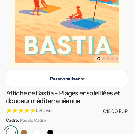
en
vedette
dans
la
vue
de
la
galerie
Personnaliser ✨
Affiche de Bastia - Plages ensoleillées et
douceur méditerranéenne
(54 avis)
Prix
€15,00 EUR
habituel
Cadre:
Pas de Cadre