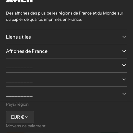
Des affiches des plus belles régions de France et du Monde sur
du papier de qualité, imprimés en France.
Liens utiles
Affiches de France
⎯⎯⎯⎯⎯⎯⎯⎯⎯
⎯⎯⎯⎯⎯⎯⎯⎯⎯
⎯⎯⎯⎯⎯⎯⎯⎯⎯
Pays/région
EUR €
Moyens de paiement