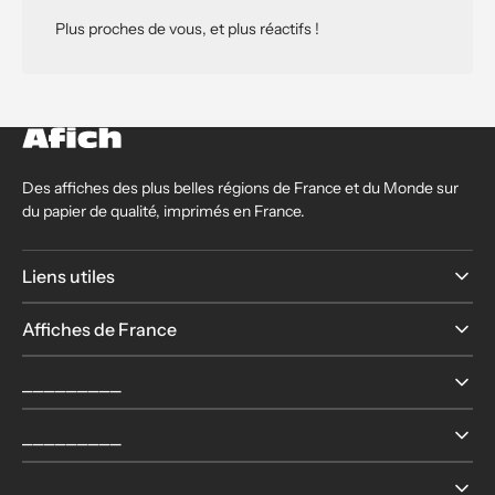
Plus proches de vous, et plus réactifs !
Des affiches des plus belles régions de France et du Monde sur
du papier de qualité, imprimés en France.
Liens utiles
Affiches de France
⎯⎯⎯⎯⎯⎯⎯⎯⎯
⎯⎯⎯⎯⎯⎯⎯⎯⎯
⎯⎯⎯⎯⎯⎯⎯⎯⎯