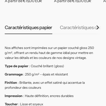
Prix
À partir de €15,00 EUR
Prix
À partir de €15,00 EUR
P
À
habituel
habituel
h
Caractéristiques papier
Caractéristiques cadr
Nos affiches sont imprimées sur un papier couché gloss 250
g/m², offrant un rendu haut de gamme idéal pour mettre en
valeur les détails et les couleurs de nos designs vintage.
Type de papier
: Couché brillant (gloss)
Grammage
: 250 g/m² – épais et résistant
Finition
: Brillante, avec un effet satiné qui accentue la
profondeur des couleurs
Impression
: Haute définition, encres durables
Toucher
: Lisse et soyeux