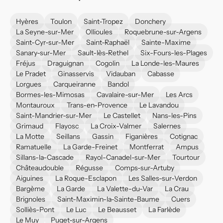
Hyères
Toulon
Saint-Tropez
Donchery
La Seyne-sur-Mer
Ollioules
Roquebrune-sur-Argens
Saint-Cyr-sur-Mer
Saint-Raphaël
Sainte-Maxime
Sanary-sur-Mer
Sault-lès-Rethel
Six-Fours-les-Plages
Fréjus
Draguignan
Cogolin
La Londe-les-Maures
Le Pradet
Ginasservis
Vidauban
Cabasse
Lorgues
Carqueiranne
Bandol
Bormes-les-Mimosas
Cavalaire-sur-Mer
Les Arcs
Montauroux
Trans-en-Provence
Le Lavandou
Saint-Mandrier-sur-Mer
Le Castellet
Nans-les-Pins
Grimaud
Flayosc
La Croix-Valmer
Salernes
La Motte
Seillans
Gassin
Figanières
Cotignac
Ramatuelle
La Garde-Freinet
Montferrat
Ampus
Sillans-la-Cascade
Rayol-Canadel-sur-Mer
Tourtour
Châteaudouble
Régusse
Comps-sur-Artuby
Aiguines
La Roque-Esclapon
Les Salles-sur-Verdon
Bargème
La Garde
La Valette-du-Var
La Crau
Brignoles
Saint-Maximin-la-Sainte-Baume
Cuers
Solliès-Pont
Le Luc
Le Beausset
La Farlède
Le Muy
Puget-sur-Argens