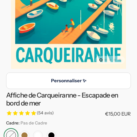
en
vedette
dans
la
vue
de
la
galerie
Personnaliser ✨
Affiche de Carqueiranne - Escapade en
bord de mer
(54 avis)
Prix
€15,00 EUR
habituel
Cadre:
Pas de Cadre