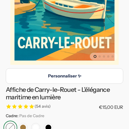
en
vedette
dans
la
vue
de
la
galerie
Personnaliser ✨
Affiche de Carry-le-Rouet - L'élégance
maritime en lumière
(54 avis)
Prix
€15,00 EUR
habituel
Cadre:
Pas de Cadre