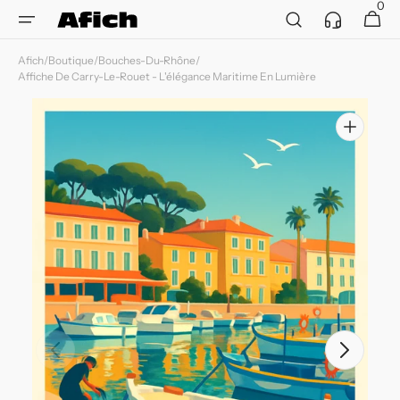
et
0
Service
0 article
Panier
passer
client
au
contenu
Afich
/
Boutique
/
Bouches-Du-Rhône
/
Affiche De Carry-Le-Rouet - L'élégance Maritime En Lumière
Ouvrir
les
supports
multimédia