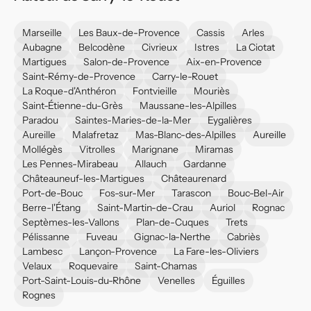
Marseille
Les Baux-de-Provence
Cassis
Arles
Aubagne
Belcodène
Civrieux
Istres
La Ciotat
Martigues
Salon-de-Provence
Aix-en-Provence
Saint-Rémy-de-Provence
Carry-le-Rouet
La Roque-d'Anthéron
Fontvieille
Mouriès
Saint-Étienne-du-Grès
Maussane-les-Alpilles
Paradou
Saintes-Maries-de-la-Mer
Eygalières
Aureille
Malafretaz
Mas-Blanc-des-Alpilles
Aureille
Mollégès
Vitrolles
Marignane
Miramas
Les Pennes-Mirabeau
Allauch
Gardanne
Châteauneuf-les-Martigues
Châteaurenard
Port-de-Bouc
Fos-sur-Mer
Tarascon
Bouc-Bel-Air
Berre-l'Étang
Saint-Martin-de-Crau
Auriol
Rognac
Septèmes-les-Vallons
Plan-de-Cuques
Trets
Pélissanne
Fuveau
Gignac-la-Nerthe
Cabriès
Lambesc
Lançon-Provence
La Fare-les-Oliviers
Velaux
Roquevaire
Saint-Chamas
Port-Saint-Louis-du-Rhône
Venelles
Éguilles
Rognes