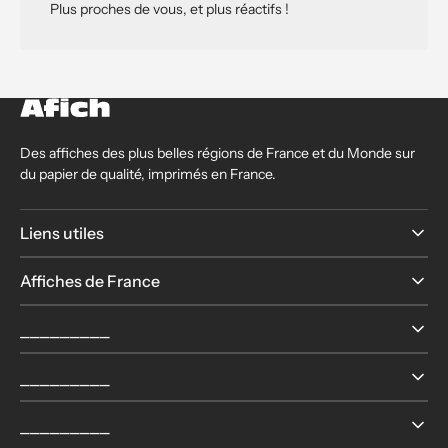
Plus proches de vous, et plus réactifs !
Des affiches des plus belles régions de France et du Monde sur
du papier de qualité, imprimés en France.
Liens utiles
Affiches de France
⎯⎯⎯⎯⎯⎯⎯⎯⎯
⎯⎯⎯⎯⎯⎯⎯⎯⎯
⎯⎯⎯⎯⎯⎯⎯⎯⎯