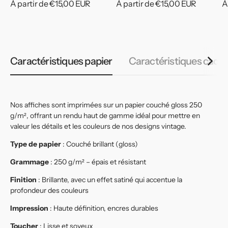
Prix
À partir de €15,00 EUR
Prix
À partir de €15,00 EUR
P
À
habituel
habituel
h
Caractéristiques papier
Caractéristiques cadr
Nos affiches sont imprimées sur un papier couché gloss 250
g/m², offrant un rendu haut de gamme idéal pour mettre en
valeur les détails et les couleurs de nos designs vintage.
Type de papier
: Couché brillant (gloss)
Grammage
: 250 g/m² – épais et résistant
Finition
: Brillante, avec un effet satiné qui accentue la
profondeur des couleurs
Impression
: Haute définition, encres durables
Toucher
: Lisse et soyeux