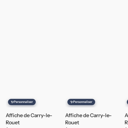
✨
✨
Personnaliser
Personnaliser
Affiche de Carry-le-
Affiche de Carry-le-
A
Rouet
Rouet
R