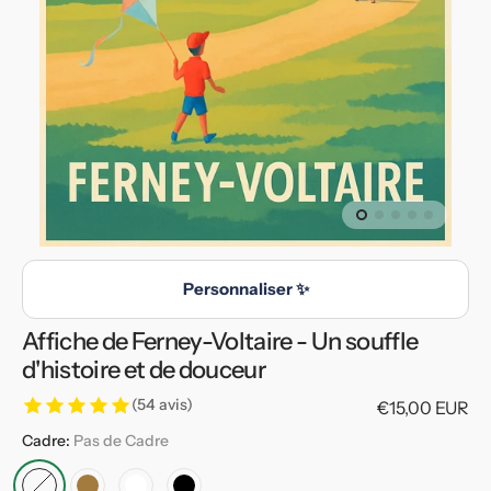
en
vedette
dans
la
vue
de
la
galerie
Personnaliser ✨
Affiche de Ferney-Voltaire - Un souffle
d'histoire et de douceur
(54 avis)
Prix
€15,00 EUR
habituel
Cadre:
Pas de Cadre