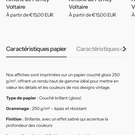
Voltaire
Voltaire
V
Prix
À partir de €15,00 EUR
Prix
À partir de €15,00 EUR
P
À
habituel
habituel
h
Caractéristiques papier
Caractéristiques cadr
Nos affiches sont imprimées sur un papier couché gloss 250
g/m², offrant un rendu haut de gamme idéal pour mettre en
valeur les détails et les couleurs de nos designs vintage.
Type de papier
: Couché brillant (gloss)
Grammage
: 250 g/m² – épais et résistant
Finition
: Brillante, avec un effet satiné qui accentue la
profondeur des couleurs