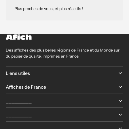
Plus proches de vous, et plus réactifs !
Des affiches des plus belles régions de France et du Monde sur
du papier de qualité, imprimés en France.
Liens utiles
Affiches de France
⎯⎯⎯⎯⎯⎯⎯⎯⎯
⎯⎯⎯⎯⎯⎯⎯⎯⎯
⎯⎯⎯⎯⎯⎯⎯⎯⎯