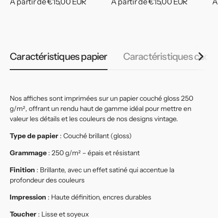
Prix
À partir de €15,00 EUR
Prix
À partir de €15,00 EUR
P
À
habituel
habituel
h
Caractéristiques papier
Caractéristiques cadr
Nos affiches sont imprimées sur un papier couché gloss 250
g/m², offrant un rendu haut de gamme idéal pour mettre en
valeur les détails et les couleurs de nos designs vintage.
Type de papier
: Couché brillant (gloss)
Grammage
: 250 g/m² – épais et résistant
Finition
: Brillante, avec un effet satiné qui accentue la
profondeur des couleurs
Impression
: Haute définition, encres durables
Toucher
: Lisse et soyeux