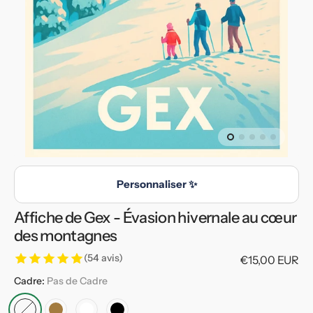
en
vedette
dans
la
vue
de
la
galerie
Personnaliser ✨
Affiche de Gex - Évasion hivernale au cœur
des montagnes
(54 avis)
Prix
€15,00 EUR
habituel
Cadre:
Pas de Cadre