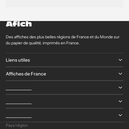
Des affiches des plus belles régions de France et du Monde sur
du papier de qualité, imprimés en France.
Liens utiles
Affiches de France
⎯⎯⎯⎯⎯⎯⎯⎯⎯
⎯⎯⎯⎯⎯⎯⎯⎯⎯
⎯⎯⎯⎯⎯⎯⎯⎯⎯
Pays/région