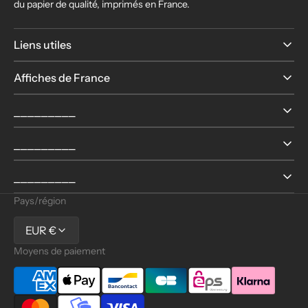
du papier de qualité, imprimés en France.
Liens utiles
Affiches de France
⎯⎯⎯⎯⎯⎯⎯⎯⎯
⎯⎯⎯⎯⎯⎯⎯⎯⎯
⎯⎯⎯⎯⎯⎯⎯⎯⎯
Pays/région
EUR €
Moyens de paiement