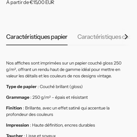
Prix
À partir de €15,00 EUR
habituel
Caractéristiques papier
Caractéristiques cadr
Nos affiches sont imprimées sur un papier couché gloss 250
g/m², offrant un rendu haut de gamme idéal pour mettre en
valeur les détails et les couleurs de nos designs vintage.
Type de papier
: Couché brillant (gloss)
Grammage
: 250 g/m² – épais et résistant
Finition
: Brillante, avec un effet satiné qui accentue la
profondeur des couleurs
Impression
: Haute définition, encres durables
Toucher
: Lisse et soyeux