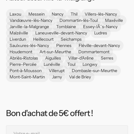
Laxou
Messein
Nancy
Thil
Villers-lès-Nancy
Vandœuvre-lès-Nancy
Dommartin-lès-Toul
Maxéville
Jarville-la-Malgrange
Tomblaine
Essey-lÃ¨s-Nancy
Malzéville
Laneuveville-devant-Nancy
Ludres
Liverdun
Heillecourt
Seichamps
Saulxures-lès-Nancy
Piennes
Fléville-devant-Nancy
Houdemont
Art-sur-Meurthe
Dommartemont
Abriès-Ristolas
Aiguilles
Villar-d'Arêne
Serres
Pierre-Percée
Lunéville
Toul
Longwy
Pont-à-Mousson
Villerupt
Dombasle-sur-Meurthe
Mont-Saint-Martin
Jarny
Val de Briey
Bon d'achat de 5€ offert !
Votre