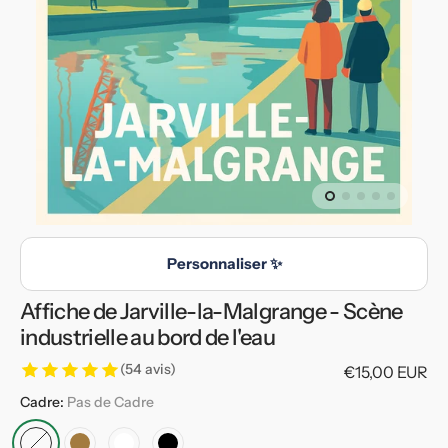
en
vedette
dans
la
vue
de
la
galerie
Personnaliser ✨
Affiche de Jarville-la-Malgrange - Scène
industrielle au bord de l'eau
(54 avis)
Prix
€15,00 EUR
habituel
Cadre:
Pas de Cadre