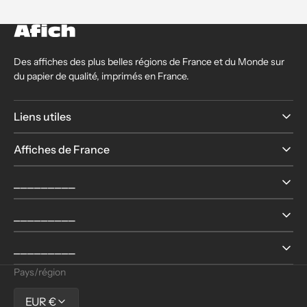
Des affiches des plus belles régions de France et du Monde sur
du papier de qualité, imprimés en France.
Liens utiles
Affiches de France
⎯⎯⎯⎯⎯⎯⎯⎯⎯
⎯⎯⎯⎯⎯⎯⎯⎯⎯
⎯⎯⎯⎯⎯⎯⎯⎯⎯
Pays/région
EUR €