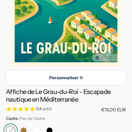
en
vedette
dans
la
vue
de
la
galerie
Personnaliser ✨
Affiche de Le Grau-du-Roi - Escapade
nautique en Méditerranée
(54 avis)
Prix
€15,00 EUR
habituel
Cadre:
Pas de Cadre