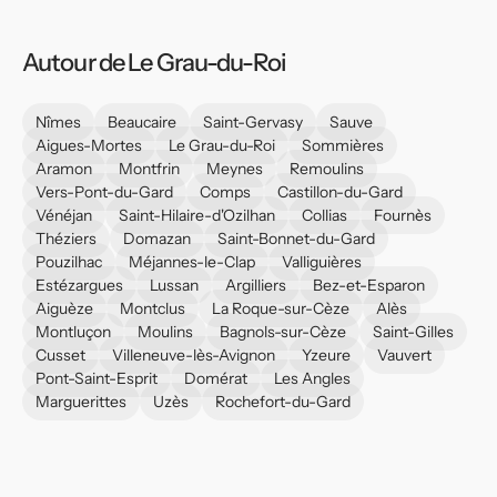
Autour de Le Grau-du-Roi
Nîmes
Beaucaire
Saint-Gervasy
Sauve
Aigues-Mortes
Le Grau-du-Roi
Sommières
Aramon
Montfrin
Meynes
Remoulins
Vers-Pont-du-Gard
Comps
Castillon-du-Gard
Vénéjan
Saint-Hilaire-d'Ozilhan
Collias
Fournès
Théziers
Domazan
Saint-Bonnet-du-Gard
Pouzilhac
Méjannes-le-Clap
Valliguières
Estézargues
Lussan
Argilliers
Bez-et-Esparon
Aiguèze
Montclus
La Roque-sur-Cèze
Alès
Montluçon
Moulins
Bagnols-sur-Cèze
Saint-Gilles
Cusset
Villeneuve-lès-Avignon
Yzeure
Vauvert
Pont-Saint-Esprit
Domérat
Les Angles
Marguerittes
Uzès
Rochefort-du-Gard