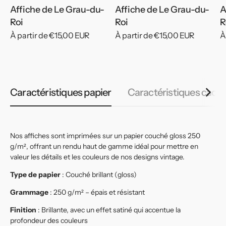
Affiche de Le Grau-du-
Affiche de Le Grau-du-
A
Roi
Roi
R
Prix
À partir de €15,00 EUR
Prix
À partir de €15,00 EUR
P
À
habituel
habituel
h
Caractéristiques papier
Caractéristiques cadr
Nos affiches sont imprimées sur un papier couché gloss 250
g/m², offrant un rendu haut de gamme idéal pour mettre en
valeur les détails et les couleurs de nos designs vintage.
Type de papier
: Couché brillant (gloss)
Grammage
: 250 g/m² – épais et résistant
Finition
: Brillante, avec un effet satiné qui accentue la
profondeur des couleurs