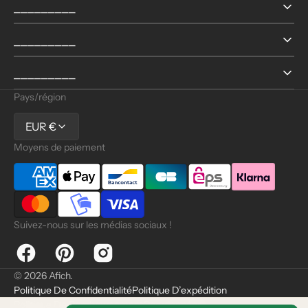
⎯⎯⎯⎯⎯⎯⎯⎯⎯
⎯⎯⎯⎯⎯⎯⎯⎯⎯
⎯⎯⎯⎯⎯⎯⎯⎯⎯
Pays/région
EUR €
Moyens de paiement
Suivez-nous sur les médias sociaux !
Facebook
Pinterest
Instagram
© 2026
Afich
.
Politique De Confidentialité
Politique D’expédition
Politique De Remboursement
Coordonnées