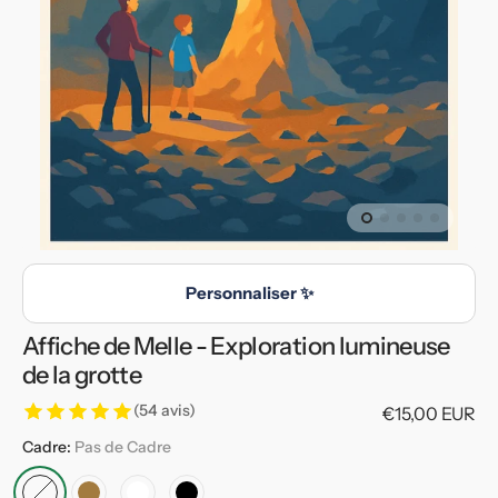
en
vedette
dans
la
vue
de
la
galerie
Personnaliser ✨
Affiche de Melle - Exploration lumineuse
de la grotte
(54 avis)
Prix
€15,00 EUR
habituel
Cadre:
Pas de Cadre