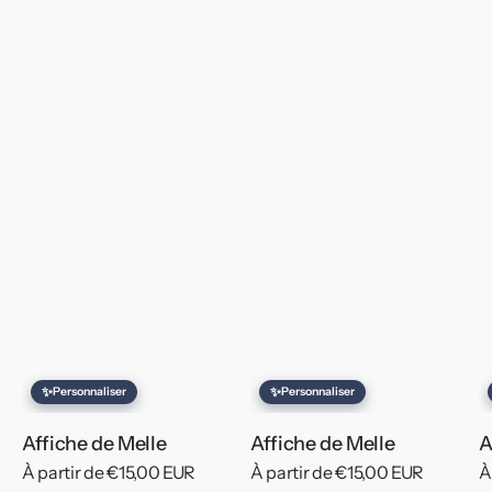
✨
✨
Personnaliser
Personnaliser
Affiche de Melle
Affiche de Melle
A
Prix
À partir de €15,00 EUR
Prix
À partir de €15,00 EUR
P
À