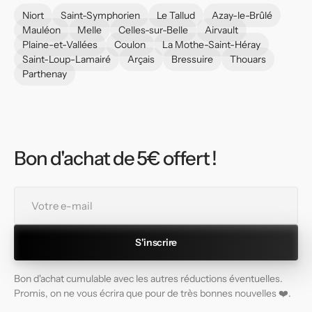
Niort
Saint-Symphorien
Le Tallud
Azay-le-Brûlé
Mauléon
Melle
Celles-sur-Belle
Airvault
Plaine-et-Vallées
Coulon
La Mothe-Saint-Héray
Saint-Loup-Lamairé
Arçais
Bressuire
Thouars
Parthenay
Bon d'achat de 5€ offert !
Votre
e-
mail
S'inscrire
Bon d'achat cumulable avec les autres réductions éventuelles.
Promis, on ne vous écrira que pour de très bonnes nouvelles ❤️.