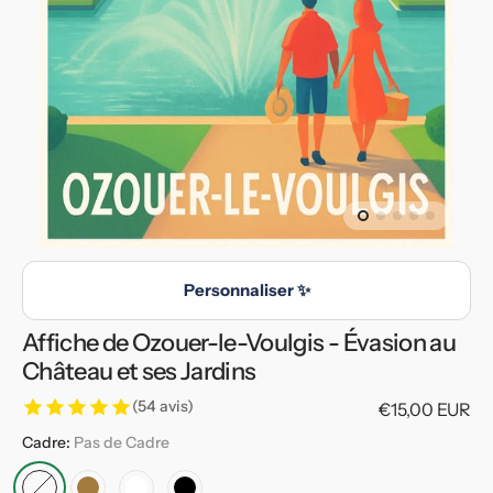
en
vedette
dans
la
vue
de
la
galerie
Personnaliser ✨
Affiche de Ozouer-le-Voulgis - Évasion au
Château et ses Jardins
(54 avis)
Prix
€15,00 EUR
habituel
Cadre:
Pas de Cadre