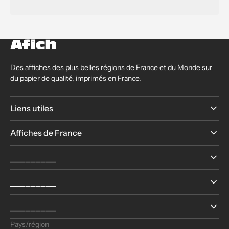
Des affiches des plus belles régions de France et du Monde sur
du papier de qualité, imprimés en France.
Liens utiles
Affiches de France
⎯⎯⎯⎯⎯⎯⎯⎯⎯
⎯⎯⎯⎯⎯⎯⎯⎯⎯
⎯⎯⎯⎯⎯⎯⎯⎯⎯
Pays/région