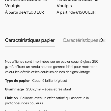
Voulgis
Voulgis
Prix
À partir de €15,00 EUR
Prix
À partir de €15,00 EUR
habituel
habituel
Caractéristiques papier
Caractéristiques cadr
Nos affiches sont imprimées sur un papier couché gloss 250
g/m², offrant un rendu haut de gamme idéal pour mettre en
valeur les détails et les couleurs de nos designs vintage.
Type de papier
: Couché brillant (gloss)
Grammage
: 250 g/m² – épais et résistant
Finition
: Brillante, avec un effet satiné qui accentue la
profondeur des couleurs