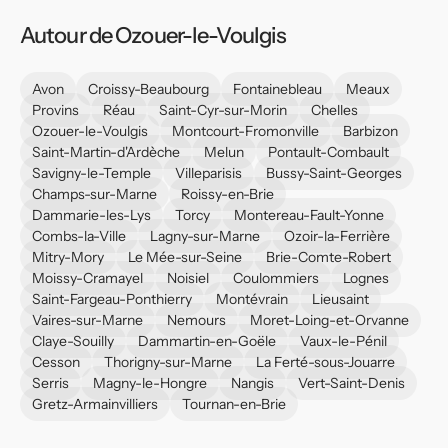
Autour de Ozouer-le-Voulgis
Avon
Croissy-Beaubourg
Fontainebleau
Meaux
Provins
Réau
Saint-Cyr-sur-Morin
Chelles
Ozouer-le-Voulgis
Montcourt-Fromonville
Barbizon
Saint-Martin-d'Ardèche
Melun
Pontault-Combault
Savigny-le-Temple
Villeparisis
Bussy-Saint-Georges
Champs-sur-Marne
Roissy-en-Brie
Dammarie-les-Lys
Torcy
Montereau-Fault-Yonne
Combs-la-Ville
Lagny-sur-Marne
Ozoir-la-Ferrière
Mitry-Mory
Le Mée-sur-Seine
Brie-Comte-Robert
Moissy-Cramayel
Noisiel
Coulommiers
Lognes
Saint-Fargeau-Ponthierry
Montévrain
Lieusaint
Vaires-sur-Marne
Nemours
Moret-Loing-et-Orvanne
Claye-Souilly
Dammartin-en-Goële
Vaux-le-Pénil
Cesson
Thorigny-sur-Marne
La Ferté-sous-Jouarre
Serris
Magny-le-Hongre
Nangis
Vert-Saint-Denis
Gretz-Armainvilliers
Tournan-en-Brie