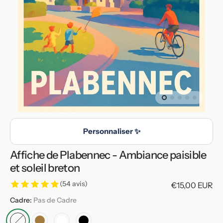
en
vedette
dans
la
vue
de
la
galerie
Personnaliser ✨
Affiche de Plabennec - Ambiance paisible
et soleil breton
(54 avis)
Prix
€15,00 EUR
habituel
Cadre:
Pas de Cadre