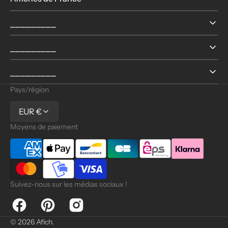
⎯⎯⎯⎯⎯⎯⎯⎯⎯
⎯⎯⎯⎯⎯⎯⎯⎯⎯
⎯⎯⎯⎯⎯⎯⎯⎯⎯
Pays/région
EUR €
Moyens de paiement
Suivez-nous sur les médias sociaux !
Facebook
Pinterest
Instagram
© 2026
Afich
.