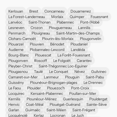
Kerlouan
Brest
Concarneau
Douarnenez
La Forest-Landerneau
Morlaix
Quimper
Fouesnant
Lanvéoc
Saint-Thonan
Plabennec
Pont-l'Abbé
Lesneven
Crozon
Plouguerneau
Lannilis
Penmarch
Plouigneau
Saint-Martin-des-Champs
Clohars-Carnoët
Plourin-lès-Morlaix
Plougonvelin
Plouarzel
Plouvien
Bénodet
Ploudaniel
Audierne
Plobannalec-Lesconil
Landéda
Bourg-Blanc
Plouescat
La Forêt-Fouesnant
Plougonven
Roscoff
Le Folgoët
Carantec
Pleyber-Christ
Saint-Thégonnec Loc-Eguiner
Plougasnou
Taulé
Le Conquet
Névez
Guilvinec
Camaret-sur-Mer
Lanmeur
Plouguin
Saint-Pabu
Guissény
Plounéour-Brignogan-plages
Le Drennec
Le Faou
Plouider
Plouezoc'h
Pont-Croix
Locquirec
Kersaint-Plabennec
Poullan-sur-Mer
Kernilis
Plounéour-Ménez
Guerlesquin
Pouldergat
Henvic
Coat-Méal
Plouégat-Guérand
Sainte-Sève
Garlan
Guimaëc
Saint-Méen
Saint-Frégant
Locquénolé
Kerlaz
Locronan
Le Juch