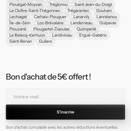
Plouégat-Moysan
Tréglonou
Saint-Jean-du-Doigt
Le Cloître-Saint-Thégonnec
Trégarantec
Goulven
Lechiagat
Carhaix-Plouguer
Lanarvily
Lannéanou
Île-de-Sein
Loc-Brévalaire
Landerneau
Guipavas
Plouzané
Plougastel-Daoulas
Quimperlé
Le Relecq-Kerhuon
Landivisiau
Ergué-Gabéric
Saint-Renan
Guilers
Bon d'achat de 5€ offert !
Votre
e-
mail
S'inscrire
Bon d'achat cumulable avec les autres réductions éventuelles.