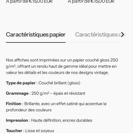
Prix
À partir de €15,00 EUR
Prix
À partir de €15,00 EUR
habituel
habituel
Caractéristiques papier
Caractéristiques cadr
Nos affiches sont imprimées sur un papier couché gloss 250
g/m², offrant un rendu haut de gamme idéal pour mettre en
valeur les détails et les couleurs de nos designs vintage.
Type de papier
: Couché brillant (gloss)
Grammage
: 250 g/m² – épais et résistant
Finition
: Brillante, avec un effet satiné qui accentue la
profondeur des couleurs
Impression
: Haute définition, encres durables
Toucher
: Lisse et soyeux