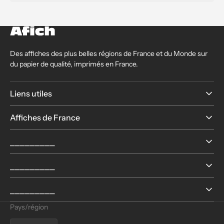
Des affiches des plus belles régions de France et du Monde sur
du papier de qualité, imprimés en France.
Liens utiles
Affiches de France
⎯⎯⎯⎯⎯⎯⎯⎯⎯
⎯⎯⎯⎯⎯⎯⎯⎯⎯
⎯⎯⎯⎯⎯⎯⎯⎯⎯
Pays/région