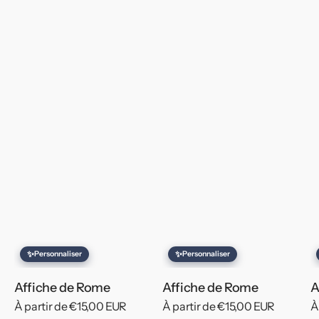
✨
✨
Personnaliser
Personnaliser
Affiche de Rome
Affiche de Rome
A
Prix
À partir de €15,00 EUR
Prix
À partir de €15,00 EUR
P
À