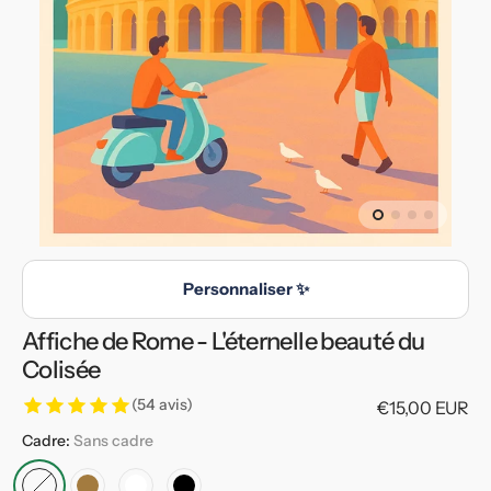
en
vedette
dans
la
vue
de
la
galerie
Personnaliser ✨
Affiche de Rome - L'éternelle beauté du
Colisée
(54 avis)
Prix
€15,00 EUR
habituel
Cadre:
Sans cadre