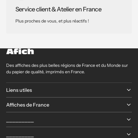
Service client & Atelier en France
Plus proches de vous, et plus réactifs !
Des affiches des plus belles régions de France et du Monde sur
du papier de qualité, imprimés en France.
Liens utiles
Affiches de France
⎯⎯⎯⎯⎯⎯⎯⎯⎯
⎯⎯⎯⎯⎯⎯⎯⎯⎯