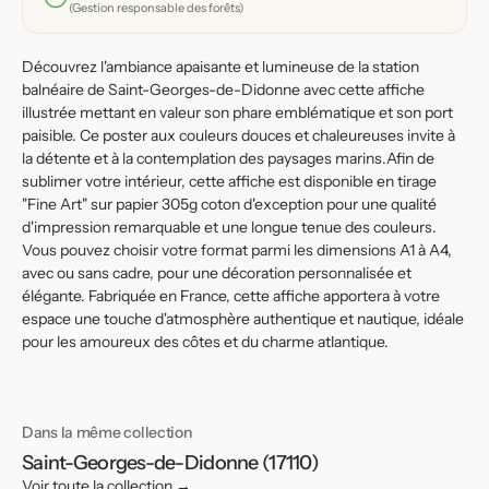
et
et
(Gestion responsable des forêts)
éclairage
éclairage
du
du
Découvrez l'ambiance apaisante et lumineuse de la station
phare
phare
balnéaire de Saint-Georges-de-Didonne avec cette affiche
illustrée mettant en valeur son phare emblématique et son port
paisible. Ce poster aux couleurs douces et chaleureuses invite à
la détente et à la contemplation des paysages marins.Afin de
sublimer votre intérieur, cette affiche est disponible en tirage
"Fine Art" sur papier 305g coton d'exception pour une qualité
d'impression remarquable et une longue tenue des couleurs.
Vous pouvez choisir votre format parmi les dimensions A1 à A4,
avec ou sans cadre, pour une décoration personnalisée et
élégante. Fabriquée en France, cette affiche apportera à votre
espace une touche d'atmosphère authentique et nautique, idéale
pour les amoureux des côtes et du charme atlantique.
Dans la même collection
Saint-Georges-de-Didonne (17110)
Voir toute la collection →