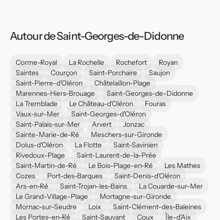
Autour de Saint-Georges-de-Didonne
Corme-Royal
La Rochelle
Rochefort
Royan
Saintes
Courçon
Saint-Porchaire
Saujon
Saint-Pierre-d'Oléron
Châtelaillon-Plage
Marennes-Hiers-Brouage
Saint-Georges-de-Didonne
La Tremblade
Le Château-d'Oléron
Fouras
Vaux-sur-Mer
Saint-Georges-d'Oléron
Saint-Palais-sur-Mer
Arvert
Jonzac
Sainte-Marie-de-Ré
Meschers-sur-Gironde
Dolus-d'Oléron
La Flotte
Saint-Savinien
Rivedoux-Plage
Saint-Laurent-de-la-Prée
Saint-Martin-de-Ré
Le Bois-Plage-en-Ré
Les Mathes
Cozes
Port-des-Barques
Saint-Denis-d'Oléron
Ars-en-Ré
Saint-Trojan-les-Bains
La Couarde-sur-Mer
Le Grand-Village-Plage
Mortagne-sur-Gironde
Mornac-sur-Seudre
Loix
Saint-Clément-des-Baleines
Les Portes-en-Ré
Saint-Sauvant
Coux
Île-d'Aix