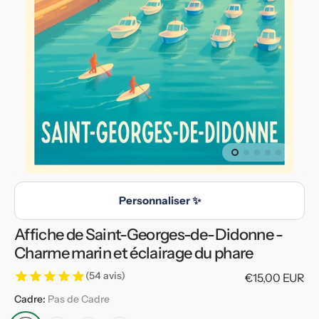
multimédia
en
vedette
dans
la
vue
de
la
galerie
Personnaliser ✨
Affiche de Saint-Georges-de-Didonne -
Charme marin et éclairage du phare
(54 avis)
Prix
€15,00 EUR
habituel
Cadre:
Pas de Cadre