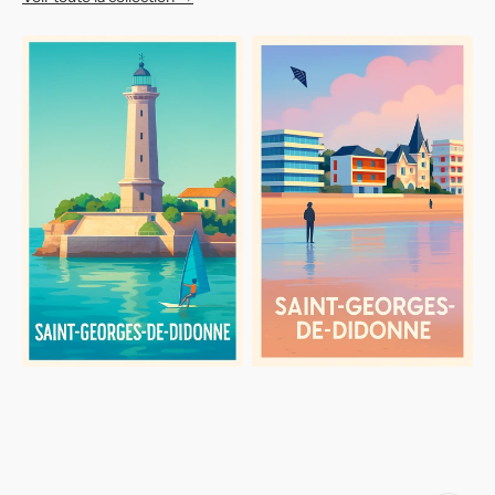
Affiche
Affiche
de
de
Saint-
Saint-
Georges-
Georges-
de-
de-
Didonne
Didonne
-
-
L'élégance
Sérénité
du
en
phare
bord
maritime
de
mer