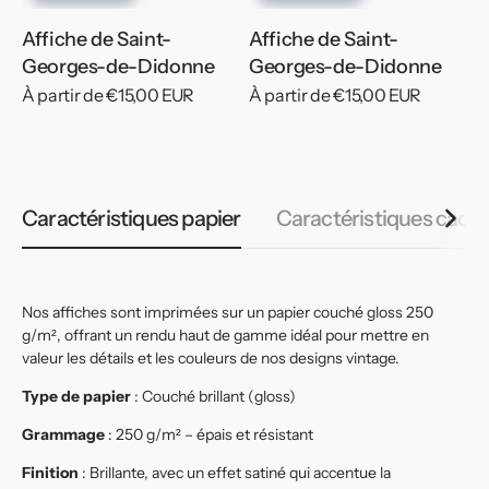
Affiche de Saint-
Affiche de Saint-
Georges-de-Didonne
Georges-de-Didonne
Prix
À partir de €15,00 EUR
Prix
À partir de €15,00 EUR
habituel
habituel
Caractéristiques papier
Caractéristiques cadr
Nos affiches sont imprimées sur un papier couché gloss 250
g/m², offrant un rendu haut de gamme idéal pour mettre en
valeur les détails et les couleurs de nos designs vintage.
Type de papier
: Couché brillant (gloss)
Grammage
: 250 g/m² – épais et résistant
Finition
: Brillante, avec un effet satiné qui accentue la