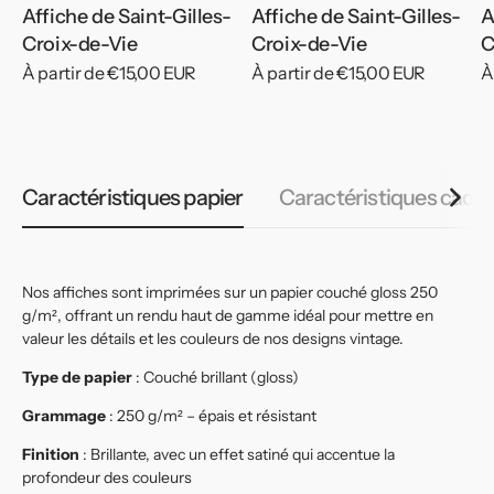
Affiche de Saint-Gilles-
Affiche de Saint-Gilles-
A
Croix-de-Vie
Croix-de-Vie
C
Prix
À partir de €15,00 EUR
Prix
À partir de €15,00 EUR
P
À
habituel
habituel
h
Caractéristiques papier
Caractéristiques cadr
Nos affiches sont imprimées sur un papier couché gloss 250
g/m², offrant un rendu haut de gamme idéal pour mettre en
valeur les détails et les couleurs de nos designs vintage.
Type de papier
: Couché brillant (gloss)
Grammage
: 250 g/m² – épais et résistant
Finition
: Brillante, avec un effet satiné qui accentue la
profondeur des couleurs