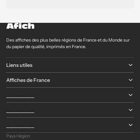
Des affiches des plus belles régions de France et du Monde sur
du papier de qualité, imprimés en France.
Liens utiles
Affiches de France
⎯⎯⎯⎯⎯⎯⎯⎯⎯
⎯⎯⎯⎯⎯⎯⎯⎯⎯
⎯⎯⎯⎯⎯⎯⎯⎯⎯
Pays/région