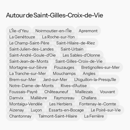
Autour de Saint-Gilles-Croix-de-Vie
L'Île-d'Yeu
Noirmoutier-en-l'Île
Apremont
La Genétouze
La Roche-sur-Yon
Le Champ-Saint-Père
Saint-Hilaire-de-Riez
Saint-Julien-des-Landes
Saint-Urbain
Saint-André-Goule-d'Oie
Les Sables-d'Olonne
Saint-Jean-de-Monts
Saint-Gilles-Croix-de-Vie
Mortagne-sur-Sèvre
Pouzauges
Bretignolles-sur-Mer
La Tranche-sur-Mer
Mouchamps
Angles
Brem-sur-Mer
Jard-sur-Mer
L'Aiguillon-la-Presqu'île
Notre-Dame-de-Monts
Rives-d'Autise
Foussais-Payré
Châteauneuf
Maillezais
Vouvant
Damvix
Mallièvre
Faymoreau
Challans
Montaigu-Vendée
Les Herbiers
Fontenay-le-Comte
Aizenay
Luçon
Essarts-en-Bocage
Le Poiré-sur-Vie
Chantonnay
Talmont-Saint-Hilaire
La Ferrière