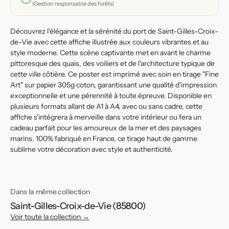
marine
marine
(Gestion responsable des forêts)
et
et
charme
charme
Découvrez l'élégance et la sérénité du port de Saint-Gilles-Croix-
côtier
côtier
de-Vie avec cette affiche illustrée aux couleurs vibrantes et au
style moderne. Cette scène captivante met en avant le charme
pittoresque des quais, des voiliers et de l'architecture typique de
cette ville côtière. Ce poster est imprimé avec soin en tirage "Fine
Art" sur papier 305g coton, garantissant une qualité d'impression
exceptionnelle et une pérennité à toute épreuve. Disponible en
plusieurs formats allant de A1 à A4, avec ou sans cadre, cette
affiche s'intégrera à merveille dans votre intérieur ou fera un
cadeau parfait pour les amoureux de la mer et des paysages
marins. 100% fabriqué en France, ce tirage haut de gamme
sublime votre décoration avec style et authenticité.
Dans la même collection
Saint-Gilles-Croix-de-Vie (85800)
Voir toute la collection →