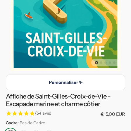
multimédia
en
vedette
dans
la
vue
de
la
galerie
Personnaliser ✨
Affiche de Saint-Gilles-Croix-de-Vie -
Escapade marine et charme côtier
(54 avis)
Prix
€15,00 EUR
habituel
Cadre:
Pas de Cadre