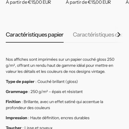
Prix
À partir de €15,00 EUR
Prix
À partir de €15,00 EUR
P
À
habituel
habituel
h
Caractéristiques papier
Caractéristiques cadr
Nos affiches sont imprimées sur un papier couché gloss 250
g/m², offrant un rendu haut de gamme idéal pour mettre en
valeur les détails et les couleurs de nos designs vintage.
Type de papier
: Couché brillant (gloss)
Grammage
: 250 g/m² – épais et résistant
Finition
: Brillante, avec un effet satiné qui accentue la
profondeur des couleurs
Impression
: Haute définition, encres durables
Toucher
: Lisse et soyeux