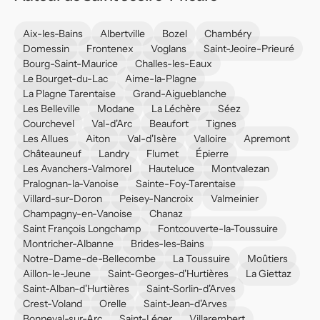
Aix-les-Bains
Albertville
Bozel
Chambéry
Domessin
Frontenex
Voglans
Saint-Jeoire-Prieuré
Bourg-Saint-Maurice
Challes-les-Eaux
Le Bourget-du-Lac
Aime-la-Plagne
La Plagne Tarentaise
Grand-Aigueblanche
Les Belleville
Modane
La Léchère
Séez
Courchevel
Val-d'Arc
Beaufort
Tignes
Les Allues
Aiton
Val-d'Isère
Valloire
Apremont
Châteauneuf
Landry
Flumet
Épierre
Les Avanchers-Valmorel
Hauteluce
Montvalezan
Pralognan-la-Vanoise
Sainte-Foy-Tarentaise
Villard-sur-Doron
Peisey-Nancroix
Valmeinier
Champagny-en-Vanoise
Chanaz
Saint François Longchamp
Fontcouverte-la-Toussuire
Montricher-Albanne
Brides-les-Bains
Notre-Dame-de-Bellecombe
La Toussuire
Moûtiers
Aillon-le-Jeune
Saint-Georges-d'Hurtières
La Giettaz
Saint-Alban-d'Hurtières
Saint-Sorlin-d'Arves
Crest-Voland
Orelle
Saint-Jean-d'Arves
Bonneval-sur-Arc
Saint-Léger
Villarembert