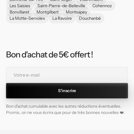
Les Saisies
Saint-Pierre-de-Belleville
Cohennoz
Bonvillaret
Montgilbert
Montsapey
La Motte-Servolex
La Ravoire
Douchanbé
Bon d'achat de 5€ offert !
Votre
e-
mail
S'inscrire
Bon d'achat cumulable avec les autres réductions éventuelles.
Promis, on ne vous écrira que pour de très bonnes nouvelles ❤️.