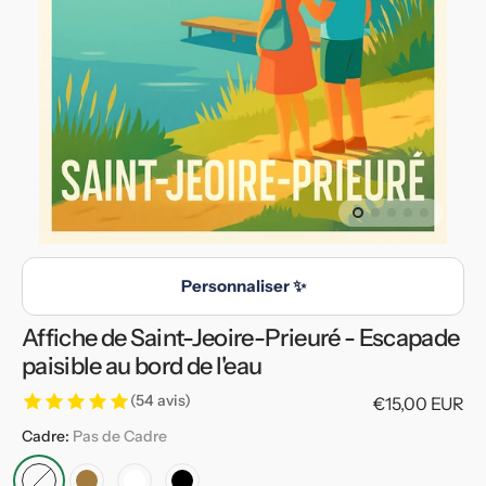
en
vedette
dans
la
vue
de
la
galerie
Personnaliser ✨
Affiche de Saint-Jeoire-Prieuré - Escapade
paisible au bord de l'eau
(54 avis)
Prix
€15,00 EUR
habituel
Cadre:
Pas de Cadre