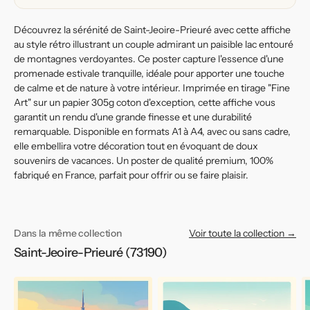
de
de
l&#39;eau
l&#39;eau
Découvrez la sérénité de Saint-Jeoire-Prieuré avec cette affiche
au style rétro illustrant un couple admirant un paisible lac entouré
de montagnes verdoyantes. Ce poster capture l'essence d'une
promenade estivale tranquille, idéale pour apporter une touche
de calme et de nature à votre intérieur. Imprimée en tirage "Fine
Art" sur un papier 305g coton d'exception, cette affiche vous
garantit un rendu d'une grande finesse et une durabilité
remarquable. Disponible en formats A1 à A4, avec ou sans cadre,
elle embellira votre décoration tout en évoquant de doux
souvenirs de vacances. Un poster de qualité premium, 100%
fabriqué en France, parfait pour offrir ou se faire plaisir.
Dans la même collection
Voir toute la collection →
Saint-Jeoire-Prieuré (73190)
Affiche
Affiche
Af
de
de
d