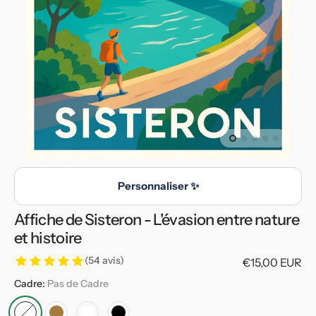
en
vedette
dans
la
vue
de
la
galerie
Personnaliser ✨
Affiche de Sisteron - L'évasion entre nature
et histoire
(54 avis)
Prix
€15,00 EUR
habituel
Cadre:
Pas de Cadre