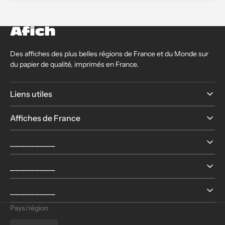
Des affiches des plus belles régions de France et du Monde sur
du papier de qualité, imprimés en France.
Liens utiles
Affiches de France
⎯⎯⎯⎯⎯⎯⎯⎯⎯
⎯⎯⎯⎯⎯⎯⎯⎯⎯
⎯⎯⎯⎯⎯⎯⎯⎯⎯
Pays/région