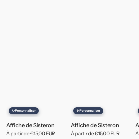
✨
✨
Personnaliser
Personnaliser
Affiche de Sisteron
Affiche de Sisteron
A
Prix
À partir de €15,00 EUR
Prix
À partir de €15,00 EUR
P
À