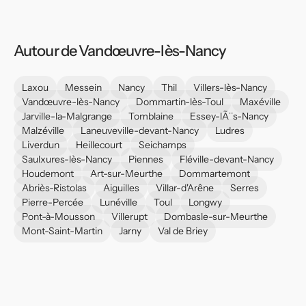
Autour de Vandœuvre-lès-Nancy
Laxou
Messein
Nancy
Thil
Villers-lès-Nancy
Vandœuvre-lès-Nancy
Dommartin-lès-Toul
Maxéville
Jarville-la-Malgrange
Tomblaine
Essey-lÃ¨s-Nancy
Malzéville
Laneuveville-devant-Nancy
Ludres
Liverdun
Heillecourt
Seichamps
Saulxures-lès-Nancy
Piennes
Fléville-devant-Nancy
Houdemont
Art-sur-Meurthe
Dommartemont
Abriès-Ristolas
Aiguilles
Villar-d'Arêne
Serres
Pierre-Percée
Lunéville
Toul
Longwy
Pont-à-Mousson
Villerupt
Dombasle-sur-Meurthe
Mont-Saint-Martin
Jarny
Val de Briey