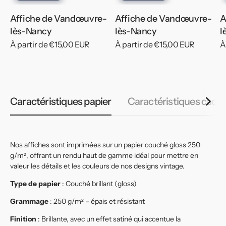
Affiche de Vandœuvre-
Affiche de Vandœuvre-
A
lès-Nancy
lès-Nancy
l
Prix
À partir de €15,00 EUR
Prix
À partir de €15,00 EUR
P
À
habituel
habituel
h
Caractéristiques papier
Caractéristiques cadr
Nos affiches sont imprimées sur un papier couché gloss 250
g/m², offrant un rendu haut de gamme idéal pour mettre en
valeur les détails et les couleurs de nos designs vintage.
Type de papier
: Couché brillant (gloss)
Grammage
: 250 g/m² – épais et résistant
Finition
: Brillante, avec un effet satiné qui accentue la