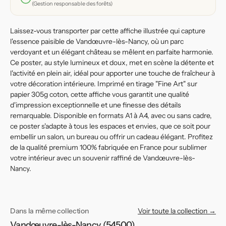
au
au
(Gestion responsable des forêts)
cœur
cœur
de
de
Laissez-vous transporter par cette affiche illustrée qui capture
la
la
l'essence paisible de Vandœuvre-lès-Nancy, où un parc
ville
ville
verdoyant et un élégant château se mêlent en parfaite harmonie.
Ce poster, au style lumineux et doux, met en scène la détente et
l'activité en plein air, idéal pour apporter une touche de fraîcheur à
votre décoration intérieure. Imprimé en tirage "Fine Art" sur
papier 305g coton, cette affiche vous garantit une qualité
d'impression exceptionnelle et une finesse des détails
remarquable. Disponible en formats A1 à A4, avec ou sans cadre,
ce poster s'adapte à tous les espaces et envies, que ce soit pour
embellir un salon, un bureau ou offrir un cadeau élégant. Profitez
de la qualité premium 100% fabriquée en France pour sublimer
votre intérieur avec un souvenir raffiné de Vandœuvre-lès-
Nancy.
Dans la même collection
Voir toute la collection →
Vandœuvre-lès-Nancy (54500)