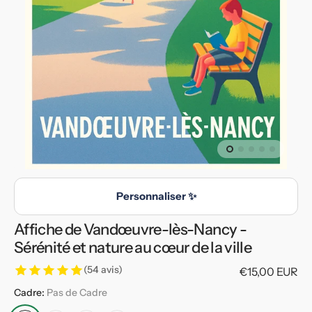
multimédia
en
vedette
dans
la
vue
de
la
galerie
Personnaliser ✨
Affiche de Vandœuvre-lès-Nancy -
Sérénité et nature au cœur de la ville
(54 avis)
Prix
€15,00 EUR
habituel
Cadre:
Pas de Cadre