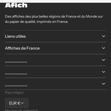
Des affiches des plus belles régions de France et du Monde sur
du papier de qualité, imprimés en France.
Liens utiles
Affiches de France
⎯⎯⎯⎯⎯⎯⎯⎯⎯
⎯⎯⎯⎯⎯⎯⎯⎯⎯
⎯⎯⎯⎯⎯⎯⎯⎯⎯
Pays/région
EUR €
Moyens de paiement