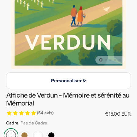
en
vedette
dans
la
vue
de
la
galerie
Personnaliser ✨
Affiche de Verdun - Mémoire et sérénité au
Mémorial
(54 avis)
Prix
€15,00 EUR
habituel
Cadre:
Pas de Cadre