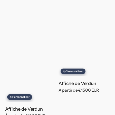
✨
Personnaliser
Affiche de Verdun
Prix
À partir de €15,00 EUR
habituel
✨
Personnaliser
Affiche de Verdun