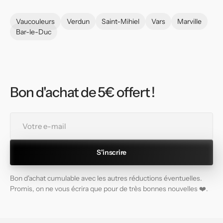
Vaucouleurs
Verdun
Saint-Mihiel
Vars
Marville
Bar-le-Duc
Bon d'achat de 5€ offert !
Votre
e-
mail
S'inscrire
Bon d'achat cumulable avec les autres réductions éventuelles.
Promis, on ne vous écrira que pour de très bonnes nouvelles ❤️.