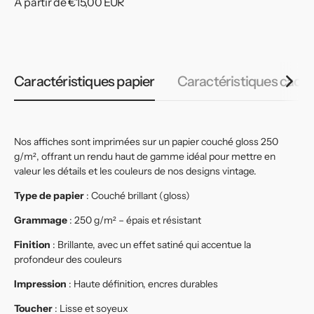
Prix
À partir de €15,00 EUR
habituel
Caractéristiques papier
Caractéristiques cadr
Nos affiches sont imprimées sur un papier couché gloss 250
g/m², offrant un rendu haut de gamme idéal pour mettre en
valeur les détails et les couleurs de nos designs vintage.
Type de papier
: Couché brillant (gloss)
Grammage
: 250 g/m² – épais et résistant
Finition
: Brillante, avec un effet satiné qui accentue la
profondeur des couleurs
Impression
: Haute définition, encres durables
Toucher
: Lisse et soyeux