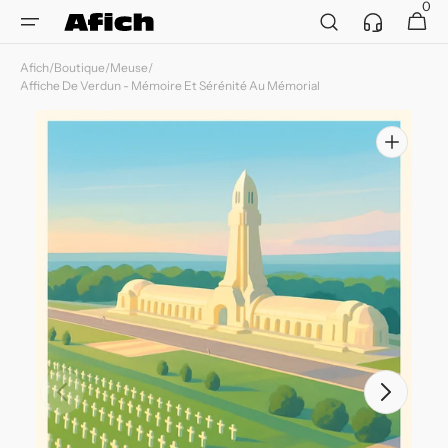
et
0
Service
0 article
Panier
passer
client
au
contenu
Afich
/
Boutique
/
Meuse
/
Affiche De Verdun - Mémoire Et Sérénité Au Mémorial
Ouvrir
les
supports
multimédia