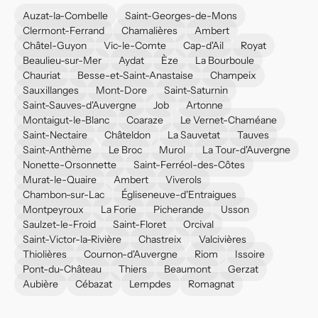
Auzat-la-Combelle
Saint-Georges-de-Mons
Clermont-Ferrand
Chamalières
Ambert
Châtel-Guyon
Vic-le-Comte
Cap-d'Ail
Royat
Beaulieu-sur-Mer
Aydat
Èze
La Bourboule
Chauriat
Besse-et-Saint-Anastaise
Champeix
Sauxillanges
Mont-Dore
Saint-Saturnin
Saint-Sauves-d'Auvergne
Job
Artonne
Montaigut-le-Blanc
Coaraze
Le Vernet-Chaméane
Saint-Nectaire
Châteldon
La Sauvetat
Tauves
Saint-Anthème
Le Broc
Murol
La Tour-d'Auvergne
Nonette-Orsonnette
Saint-Ferréol-des-Côtes
Murat-le-Quaire
Ambert
Viverols
Chambon-sur-Lac
Égliseneuve-d'Entraigues
Montpeyroux
La Forie
Picherande
Usson
Saulzet-le-Froid
Saint-Floret
Orcival
Saint-Victor-la-Rivière
Chastreix
Valcivières
Thiolières
Cournon-d'Auvergne
Riom
Issoire
Pont-du-Château
Thiers
Beaumont
Gerzat
Aubière
Cébazat
Lempdes
Romagnat