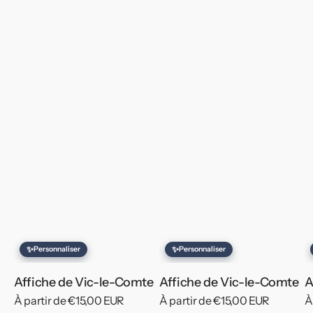
✨
✨
Personnaliser
Personnaliser
Affiche de Vic-le-Comte
Affiche de Vic-le-Comte
A
Prix
À partir de €15,00 EUR
Prix
À partir de €15,00 EUR
P
À