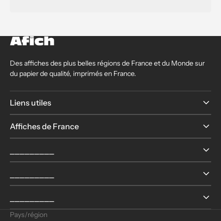
Des affiches des plus belles régions de France et du Monde sur
du papier de qualité, imprimés en France.
Liens utiles
Affiches de France
⎯⎯⎯⎯⎯⎯⎯⎯⎯
⎯⎯⎯⎯⎯⎯⎯⎯⎯
⎯⎯⎯⎯⎯⎯⎯⎯⎯
Pays/région