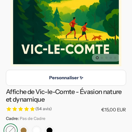
en
vedette
dans
la
vue
de
la
galerie
Personnaliser ✨
Affiche de Vic-le-Comte - Évasion nature
et dynamique
(54 avis)
Prix
€15,00 EUR
habituel
Cadre:
Pas de Cadre