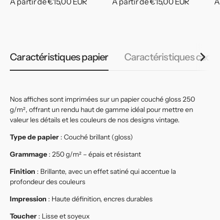
Prix
À partir de €15,00 EUR
Prix
À partir de €15,00 EUR
P
À
habituel
habituel
h
Caractéristiques papier
Caractéristiques cadr
Nos affiches sont imprimées sur un papier couché gloss 250
g/m², offrant un rendu haut de gamme idéal pour mettre en
valeur les détails et les couleurs de nos designs vintage.
Type de papier
: Couché brillant (gloss)
Grammage
: 250 g/m² – épais et résistant
Finition
: Brillante, avec un effet satiné qui accentue la
profondeur des couleurs
Impression
: Haute définition, encres durables
Toucher
: Lisse et soyeux