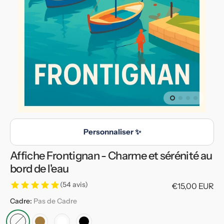
en
vedette
dans
la
vue
de
la
galerie
Personnaliser ✨
Affiche Frontignan - Charme et sérénité au
bord de l'eau
(54 avis)
Prix
€15,00 EUR
habituel
Cadre:
Pas de Cadre