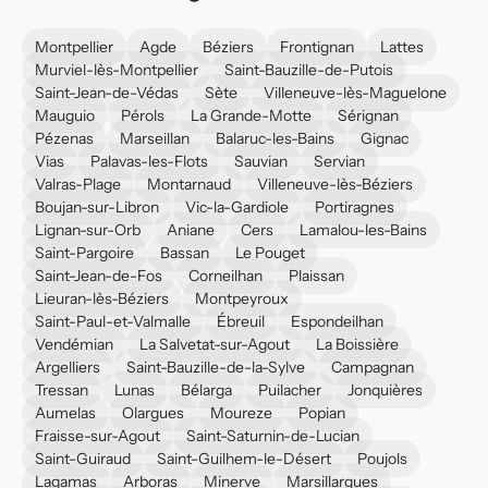
Montpellier
Agde
Béziers
Frontignan
Lattes
Murviel-lès-Montpellier
Saint-Bauzille-de-Putois
Saint-Jean-de-Védas
Sète
Villeneuve-lès-Maguelone
Mauguio
Pérols
La Grande-Motte
Sérignan
Pézenas
Marseillan
Balaruc-les-Bains
Gignac
Vias
Palavas-les-Flots
Sauvian
Servian
Valras-Plage
Montarnaud
Villeneuve-lès-Béziers
Boujan-sur-Libron
Vic-la-Gardiole
Portiragnes
Lignan-sur-Orb
Aniane
Cers
Lamalou-les-Bains
Saint-Pargoire
Bassan
Le Pouget
Saint-Jean-de-Fos
Corneilhan
Plaissan
Lieuran-lès-Béziers
Montpeyroux
Saint-Paul-et-Valmalle
Ébreuil
Espondeilhan
Vendémian
La Salvetat-sur-Agout
La Boissière
Argelliers
Saint-Bauzille-de-la-Sylve
Campagnan
Tressan
Lunas
Bélarga
Puilacher
Jonquières
Aumelas
Olargues
Moureze
Popian
Fraisse-sur-Agout
Saint-Saturnin-de-Lucian
Saint-Guiraud
Saint-Guilhem-le-Désert
Poujols
Lagamas
Arboras
Minerve
Marsillargues