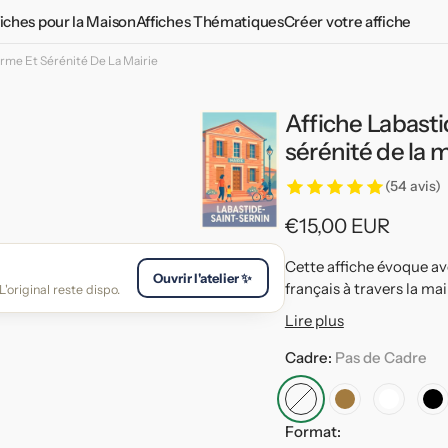
fiches pour la Maison
Affiches Thématiques
Créer votre affiche
arme Et Sérénité De La Mairie
Chambre Adulte
Affiches Vintages
Chambre Adolescent
Plantes aromatiques
Affiche Labast
d
Chambre Enfant
Affiches vintage du monde
sérénité de la m
Salon
Affiches propagande
(54 avis)
Cuisine
Le tour 2026 en affiches
Prix
€15,00 EUR
habituel
Toilettes
Cette affiche évoque ave
Ouvrir l'atelier ✨
français à travers la mai
'original reste dispo.
Lire plus
Cadre:
Pas de Cadre
Pas
Cadre
Cadre
C
Format:
de
Bois
Blanc
No