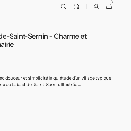
0
Service
0 article
Panier
client
ide-Saint-Sernin - Charme et
Ouvrir
2
airie
des
supports
multimédia
dans
la
vue
de
la
c douceur et simplicité la quiétude d'un village typique
galerie
rie de Labastide-Saint-Sernin. Illustrée ...
adre
ir