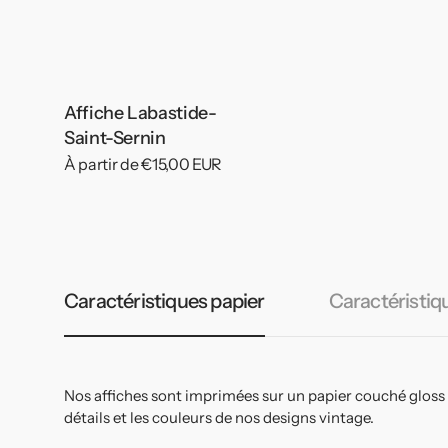
Affiche Labastide-
Saint-Sernin
Prix
À partir de €15,00 EUR
habituel
Caractéristiques papier
Caractéristiq
Nos affiches sont imprimées sur un papier couché gloss
détails et les couleurs de nos designs vintage.