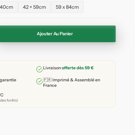
 40cm
42 × 59cm
59 x 84cm
Variante
Variante
Variante
épuisée
épuisée
épuisée
ou
ou
ou
indisponible
indisponible
indisponible
Ajouter Au Panier
enter
ité
e
tide-
Livraison
offerte dès 59 €
 garantie
🇫🇷 Imprimé & Assemblé en
n
France
me
FC
des forêts)
ité
e