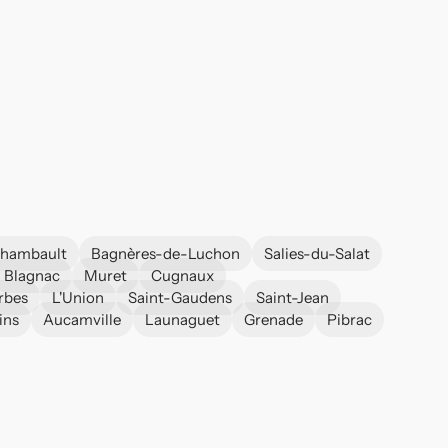
chambault
Bagnères-de-Luchon
Salies-du-Salat
Blagnac
Muret
Cugnaux
rbes
L'Union
Saint-Gaudens
Saint-Jean
ins
Aucamville
Launaguet
Grenade
Pibrac