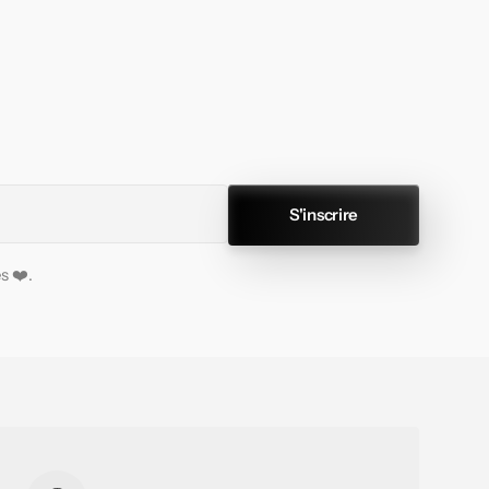
S'inscrire
s ❤️.