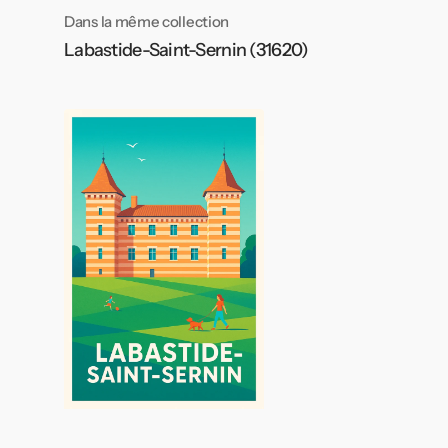
Dans la même collection
Labastide-Saint-Sernin (31620)
Affiche
Labastide-
Saint-
Sernin
-
Charme
et
sérénité
en
pleine
nature