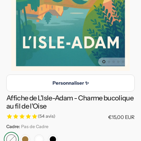
en
vedette
dans
la
vue
de
la
galerie
Personnaliser ✨
Affiche de L'Isle-Adam - Charme bucolique
au fil de l'Oise
(54 avis)
Prix
€15,00 EUR
habituel
Cadre:
Pas de Cadre