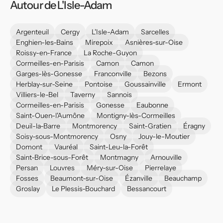
Autour de L'Isle-Adam
Argenteuil
Cergy
L'Isle-Adam
Sarcelles
Enghien-les-Bains
Mirepoix
Asnières-sur-Oise
Roissy-en-France
La Roche-Guyon
Cormeilles-en-Parisis
Camon
Camon
Garges-lès-Gonesse
Franconville
Bezons
Herblay-sur-Seine
Pontoise
Goussainville
Ermont
Villiers-le-Bel
Taverny
Sannois
Cormeilles-en-Parisis
Gonesse
Eaubonne
Saint-Ouen-l'Aumône
Montigny-lès-Cormeilles
Deuil-la-Barre
Montmorency
Saint-Gratien
Éragny
Soisy-sous-Montmorency
Osny
Jouy-le-Moutier
Domont
Vauréal
Saint-Leu-la-Forêt
Saint-Brice-sous-Forêt
Montmagny
Arnouville
Persan
Louvres
Méry-sur-Oise
Pierrelaye
Fosses
Beaumont-sur-Oise
Ézanville
Beauchamp
Groslay
Le Plessis-Bouchard
Bessancourt