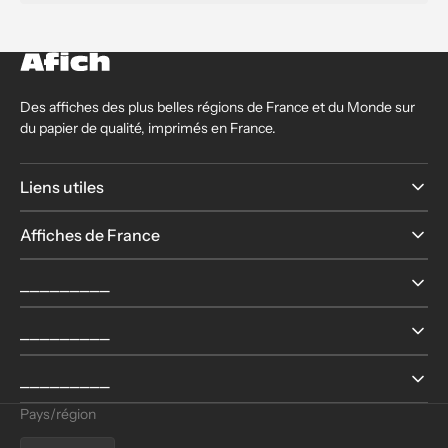
Des affiches des plus belles régions de France et du Monde sur
du papier de qualité, imprimés en France.
Liens utiles
Affiches de France
⎯⎯⎯⎯⎯⎯⎯⎯⎯
⎯⎯⎯⎯⎯⎯⎯⎯⎯
⎯⎯⎯⎯⎯⎯⎯⎯⎯
Pays/région