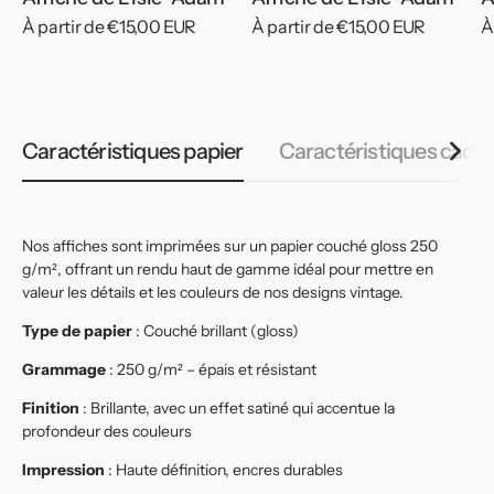
Prix
À partir de €15,00 EUR
Prix
À partir de €15,00 EUR
P
À
habituel
habituel
h
Caractéristiques papier
Caractéristiques cadr
Nos affiches sont imprimées sur un papier couché gloss 250
g/m², offrant un rendu haut de gamme idéal pour mettre en
valeur les détails et les couleurs de nos designs vintage.
Type de papier
: Couché brillant (gloss)
Grammage
: 250 g/m² – épais et résistant
Finition
: Brillante, avec un effet satiné qui accentue la
profondeur des couleurs
Impression
: Haute définition, encres durables