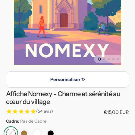
en
vedette
dans
la
vue
de
la
galerie
Personnaliser ✨
Affiche Nomexy - Charme et sérénité au
cœur du village
(54 avis)
Prix
€15,00 EUR
habituel
Cadre:
Pas de Cadre