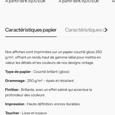
Prix
À partir de €15,00 EUR
Prix
À partir de €15,00 EUR
P
À
habituel
habituel
h
Caractéristiques papier
Caractéristiques cadr
Nos affiches sont imprimées sur un papier couché gloss 250
g/m², offrant un rendu haut de gamme idéal pour mettre en
valeur les détails et les couleurs de nos designs vintage.
Type de papier
: Couché brillant (gloss)
Grammage
: 250 g/m² – épais et résistant
Finition
: Brillante, avec un effet satiné qui accentue la
profondeur des couleurs
Impression
: Haute définition, encres durables
Toucher
: Lisse et soyeux