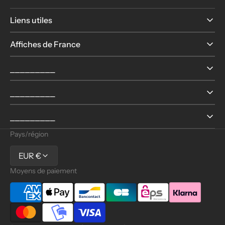
Liens utiles
Affiches de France
⎯⎯⎯⎯⎯⎯⎯⎯⎯
⎯⎯⎯⎯⎯⎯⎯⎯⎯
⎯⎯⎯⎯⎯⎯⎯⎯⎯
Pays/région
EUR €
Moyens de paiement