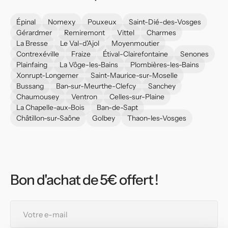
Épinal
Nomexy
Pouxeux
Saint-Dié-des-Vosges
Gérardmer
Remiremont
Vittel
Charmes
La Bresse
Le Val-d'Ajol
Moyenmoutier
Contrexéville
Fraize
Étival-Clairefontaine
Senones
Plainfaing
La Vôge-les-Bains
Plombières-les-Bains
Xonrupt-Longemer
Saint-Maurice-sur-Moselle
Bussang
Ban-sur-Meurthe-Clefcy
Sanchey
Chaumousey
Ventron
Celles-sur-Plaine
La Chapelle-aux-Bois
Ban-de-Sapt
Châtillon-sur-Saône
Golbey
Thaon-les-Vosges
Bon d'achat de 5€ offert !
Votre
e-
mail