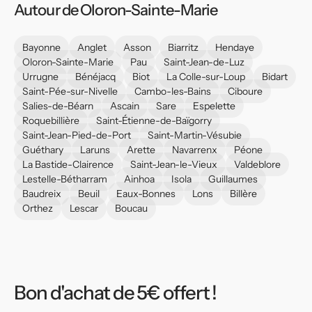
Autour de Oloron-Sainte-Marie
Bayonne
Anglet
Asson
Biarritz
Hendaye
Oloron-Sainte-Marie
Pau
Saint-Jean-de-Luz
Urrugne
Bénéjacq
Biot
La Colle-sur-Loup
Bidart
Saint-Pée-sur-Nivelle
Cambo-les-Bains
Ciboure
Salies-de-Béarn
Ascain
Sare
Espelette
Roquebillière
Saint-Étienne-de-Baïgorry
Saint-Jean-Pied-de-Port
Saint-Martin-Vésubie
Guéthary
Laruns
Arette
Navarrenx
Péone
La Bastide-Clairence
Saint-Jean-le-Vieux
Valdeblore
Lestelle-Bétharram
Ainhoa
Isola
Guillaumes
Baudreix
Beuil
Eaux-Bonnes
Lons
Billère
Orthez
Lescar
Boucau
Bon d'achat de 5€ offert !