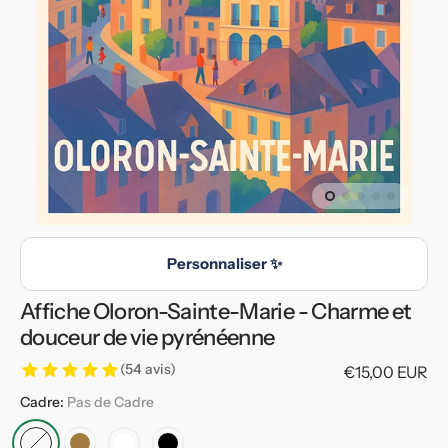
en
vedette
dans
la
vue
de
la
galerie
Personnaliser ✨
Affiche Oloron-Sainte-Marie - Charme et
douceur de vie pyrénéenne
(54 avis)
Prix
€15,00 EUR
habituel
Cadre:
Pas de Cadre