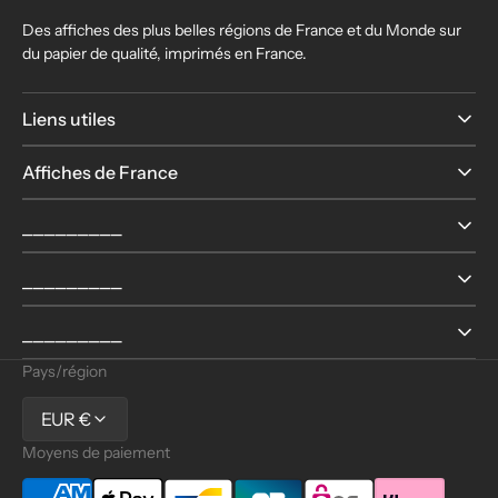
Des affiches des plus belles régions de France et du Monde sur
du papier de qualité, imprimés en France.
Liens utiles
Affiches de France
⎯⎯⎯⎯⎯⎯⎯⎯⎯
⎯⎯⎯⎯⎯⎯⎯⎯⎯
⎯⎯⎯⎯⎯⎯⎯⎯⎯
Pays/région
EUR €
Moyens de paiement