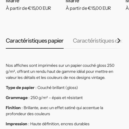
Marie
Marie
M
Prix
À partir de €15,00 EUR
Prix
À partir de €15,00 EUR
P
À
habituel
habituel
h
Caractéristiques papier
Caractéristiques cadr
Nos affiches sont imprimées sur un papier couché gloss 250
g/m², offrant un rendu haut de gamme idéal pour mettre en
valeur les détails et les couleurs de nos designs vintage.
Type de papier
: Couché brillant (gloss)
Grammage
: 250 g/m² – épais et résistant
Finition
: Brillante, avec un effet satiné qui accentue la
profondeur des couleurs
Impression
: Haute définition, encres durables