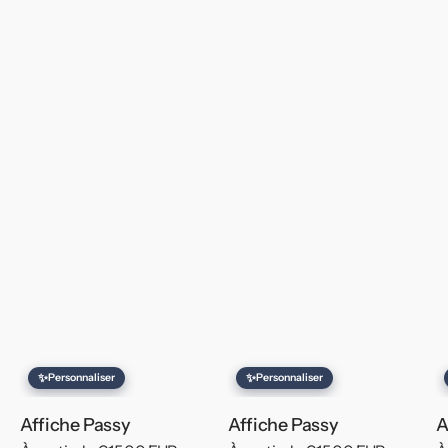
✨
✨
Personnaliser
Personnaliser
Affiche Passy
Affiche Passy
A