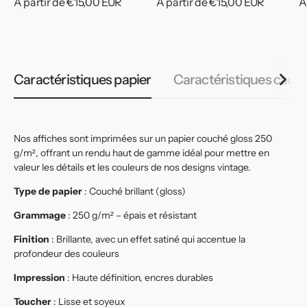
Prix
À partir de €15,00 EUR
Prix
À partir de €15,00 EUR
P
À
habituel
habituel
h
Caractéristiques papier
Caractéristiques cadr
Nos affiches sont imprimées sur un papier couché gloss 250
g/m², offrant un rendu haut de gamme idéal pour mettre en
valeur les détails et les couleurs de nos designs vintage.
Type de papier
: Couché brillant (gloss)
Grammage
: 250 g/m² – épais et résistant
Finition
: Brillante, avec un effet satiné qui accentue la
profondeur des couleurs
Impression
: Haute définition, encres durables
Toucher
: Lisse et soyeux