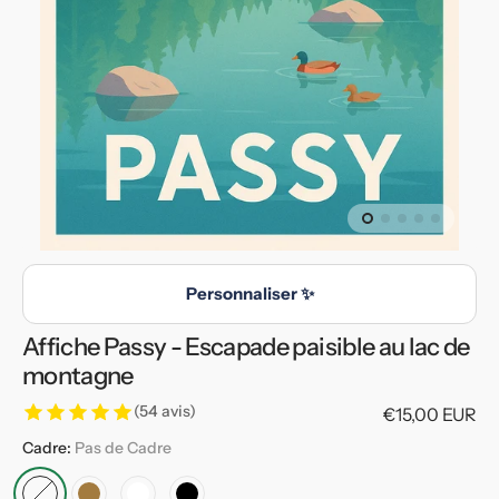
en
vedette
dans
la
vue
de
la
galerie
Personnaliser ✨
Affiche Passy - Escapade paisible au lac de
montagne
(54 avis)
Prix
€15,00 EUR
habituel
Cadre:
Pas de Cadre