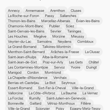
Annecy
Annemasse
Arenthon
Cluses
La Roche-sur-Foron
Passy
Sallanches
Thonon-les-Bains
Marcellaz-Albanais
Évian-les-Bains
Chamonix-Mont-Blanc
Publier
Sciez
Saint-Gervais-les-Bains
Sevrier
Taninges
Les Houches
Megève
Morzine
Mieussy
Veyrier-du-Lac
Samoëns
Neydens
Combloux
Le Grand-Bornand
Talloires-Montmin
Menthon-Saint-Bernard
Arâches-la-Frasse
La Clusaz
Saint-Jean-d'Aulps
Alba-la-Romaine
Saint-Jean-de-Sixt
Praz-sur-Arly
Les Gets
Châtel
Les Contamines-Montjoie
Servoz
Yvoire
Duingt
Manigod
Cordon
Montriond
La Chapelle-d'Abondance
Verchaix
Berrias-et-Casteljau
Le Biot
Seytroux
Essert-Romand
Sixt-Fer-à-Cheval
Ville-la-Grand
Vallorcine
La Côte-d'Arbroz
La Baume
La Vernaz
La Forclaz
Rumilly
Saint-Julien-en-Genevois
Bonneville
Gaillard
Vétraz-Monthoux
Fillière
Ville-la-Grand
Scionzier
Poisy
Epagny Metz-Tessy