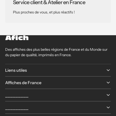
Service client & Atelier en France
Plus proches de vous, et plus réactifs !
Des affiches des plus belles régions de France et du Monde sur
du papier de qualité, imprimés en France.
Liens utiles
Affiches de France
⎯⎯⎯⎯⎯⎯⎯⎯⎯
⎯⎯⎯⎯⎯⎯⎯⎯⎯