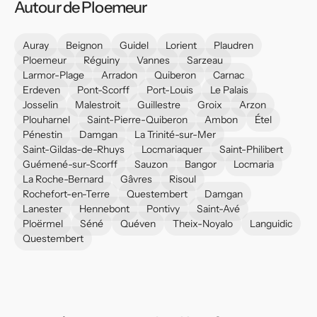
Autour de Ploemeur
Auray
Beignon
Guidel
Lorient
Plaudren
Ploemeur
Réguiny
Vannes
Sarzeau
Larmor-Plage
Arradon
Quiberon
Carnac
Erdeven
Pont-Scorff
Port-Louis
Le Palais
Josselin
Malestroit
Guillestre
Groix
Arzon
Plouharnel
Saint-Pierre-Quiberon
Ambon
Étel
Pénestin
Damgan
La Trinité-sur-Mer
Saint-Gildas-de-Rhuys
Locmariaquer
Saint-Philibert
Guémené-sur-Scorff
Sauzon
Bangor
Locmaria
La Roche-Bernard
Gâvres
Risoul
Rochefort-en-Terre
Questembert
Damgan
Lanester
Hennebont
Pontivy
Saint-Avé
Ploërmel
Séné
Quéven
Theix-Noyalo
Languidic
Questembert