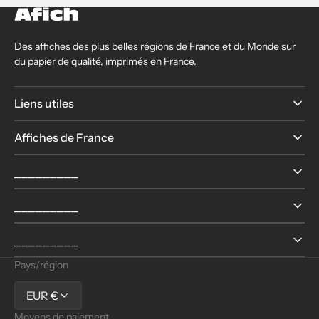
Des affiches des plus belles régions de France et du Monde sur
du papier de qualité, imprimés en France.
Liens utiles
Affiches de France
⎯⎯⎯⎯⎯⎯⎯⎯⎯
⎯⎯⎯⎯⎯⎯⎯⎯⎯
⎯⎯⎯⎯⎯⎯⎯⎯⎯
Pays/région
EUR €
Moyens de paiement