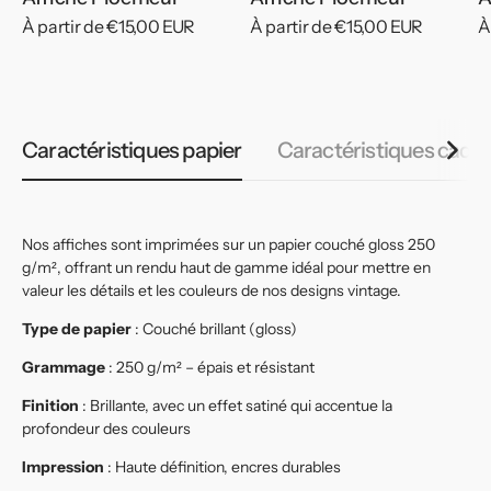
Prix
À partir de €15,00 EUR
Prix
À partir de €15,00 EUR
P
À
habituel
habituel
h
Caractéristiques papier
Caractéristiques cadr
Nos affiches sont imprimées sur un papier couché gloss 250
g/m², offrant un rendu haut de gamme idéal pour mettre en
valeur les détails et les couleurs de nos designs vintage.
Type de papier
: Couché brillant (gloss)
Grammage
: 250 g/m² – épais et résistant
Finition
: Brillante, avec un effet satiné qui accentue la
profondeur des couleurs
Impression
: Haute définition, encres durables