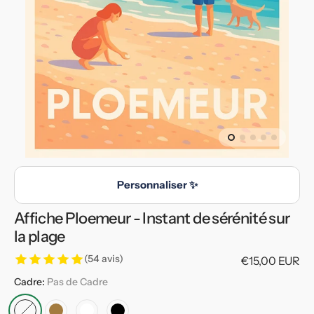
en
vedette
dans
la
vue
de
la
galerie
Personnaliser ✨
Affiche Ploemeur - Instant de sérénité sur
la plage
(54 avis)
Prix
€15,00 EUR
habituel
Cadre:
Pas de Cadre