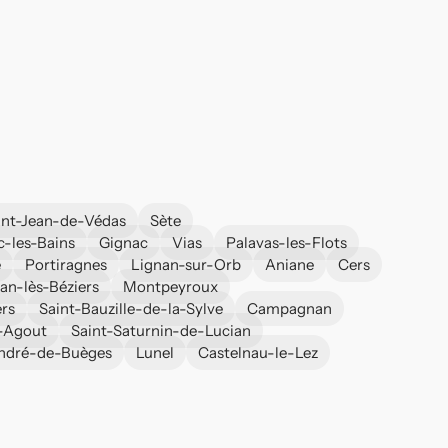
int-Jean-de-Védas
Sète
c-les-Bains
Gignac
Vias
Palavas-les-Flots
e
Portiragnes
Lignan-sur-Orb
Aniane
Cers
an-lès-Béziers
Montpeyroux
ers
Saint-Bauzille-de-la-Sylve
Campagnan
r-Agout
Saint-Saturnin-de-Lucian
ndré-de-Buèges
Lunel
Castelnau-le-Lez