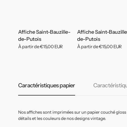
Affiche Saint-Bauzille-
Affiche Saint-Bauzill
de-Putois
de-Putois
Prix
À partir de €15,00 EUR
Prix
À partir de €15,00 EUR
habituel
habituel
Caractéristiques papier
Caractéristiq
Nos affiches sont imprimées sur un papier couché gloss
détails et les couleurs de nos designs vintage.