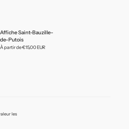
Affiche Saint-Bauzille-
de-Putois
Prix
À partir de €15,00 EUR
habituel
aleur les