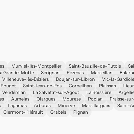
es
Murviel-lès-Montpellier
Saint-Bauzille-de-Putois
Sa
a Grande-Motte
Sérignan
Pézenas
Marseillan
Balaru
Villeneuve-lès-Béziers
Boujan-sur-Libron
Vic-la-Gardiol
 Pouget
Saint-Jean-de-Fos
Corneilhan
Plaissan
Lieur
Vendémian
La Salvetat-sur-Agout
La Boissière
Argelli
es
Aumelas
Olargues
Moureze
Popian
Fraisse-su
s
Lagamas
Arboras
Minerve
Marsillargues
Saint-A
Clermont-l'Hérault
Grabels
Pignan