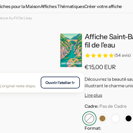
fiches pour la Maison
Affiches Thématiques
Créer votre affiche
ture Au Fil De L'eau
Chambre Adulte
Affiches Vintages
Chambre Adolescent
Plantes aromatiques
Affiche Saint-B
d
Chambre Enfant
Affiches vintage du monde
fil de l'eau
Salon
Affiches propagande
(54 avis)
Cuisine
Le tour 2026 en affiches
Prix
€15,00 EUR
habituel
Toilettes
Découvrez la beauté sau
Ouvrir l'atelier ✨
illustrant le charme uni
'original reste dispo.
Lire plus
Cadre:
Pas de Cadre
Pas
Cadre
Cadre
C
Format:
de
Bois
Blanc
No