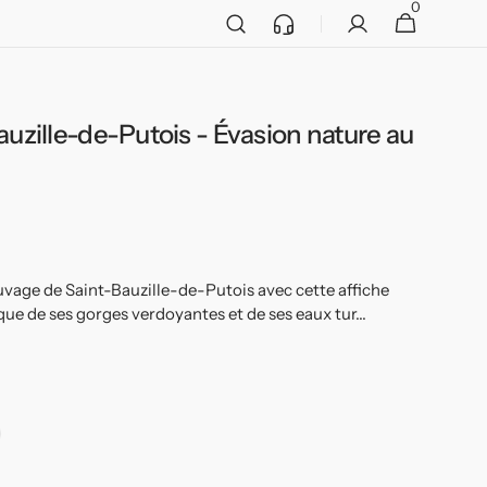
0
Service
0 article
Panier
client
auzille-de-Putois - Évasion nature au
Ouvrir
2
des
supports
multimédia
dans
la
vue
de
la
vage de Saint-Bauzille-de-Putois avec cette affiche
galerie
que de ses gorges verdoyantes et de ses eaux tur...
adre
ir