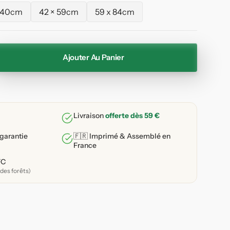
 40cm
42 × 59cm
59 x 84cm
Variante
Variante
Variante
épuisée
épuisée
épuisée
ou
ou
ou
indisponible
indisponible
indisponible
Ajouter Au Panier
enter
ité
e
Livraison
offerte dès 59 €
le-
 garantie
🇫🇷 Imprimé & Assemblé en
France
s
FC
on
des forêts)
e
;eau