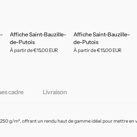
e-
Affiche Saint-Bauzille-
Affiche Saint-Bauzille-
de-Putois
de-Putois
Prix
À partir de €15,00 EUR
Prix
À partir de €15,00 EUR
habituel
habituel
ues cadre
Livraison
 250 g/m², offrant un rendu haut de gamme idéal pour mettre en v