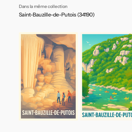
Dans la même collection
Saint-Bauzille-de-Putois (34190)
Affiche
Affiche
Saint-
Saint-
Bauzille-
Bauzille-
de-
de-
Putois
Putois
-
-
Exploration
Aventure
souterraine
et
fascinante
Nature
au
fil
de
l'eau