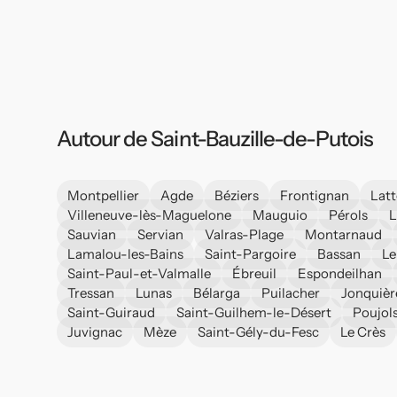
Autour de Saint-Bauzille-de-Putois
Montpellier
Agde
Béziers
Frontignan
Latt
Villeneuve-lès-Maguelone
Mauguio
Pérols
L
Sauvian
Servian
Valras-Plage
Montarnaud
Lamalou-les-Bains
Saint-Pargoire
Bassan
Le
Saint-Paul-et-Valmalle
Ébreuil
Espondeilhan
Tressan
Lunas
Bélarga
Puilacher
Jonquièr
Saint-Guiraud
Saint-Guilhem-le-Désert
Poujol
Juvignac
Mèze
Saint-Gély-du-Fesc
Le Crès