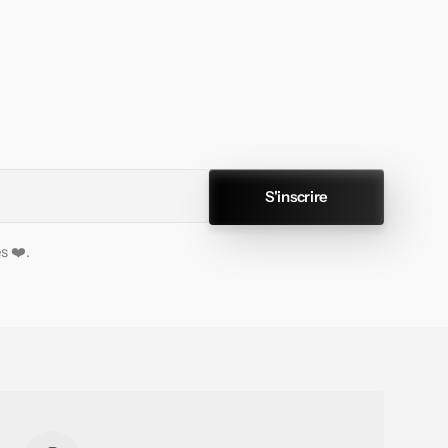
S'inscrire
s ❤️.