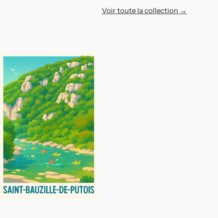
Voir toute la collection →
Affiche
Saint-
Bauzille-
de-
Putois
-
Aventure
et
Nature
au
fil
de
l'eau