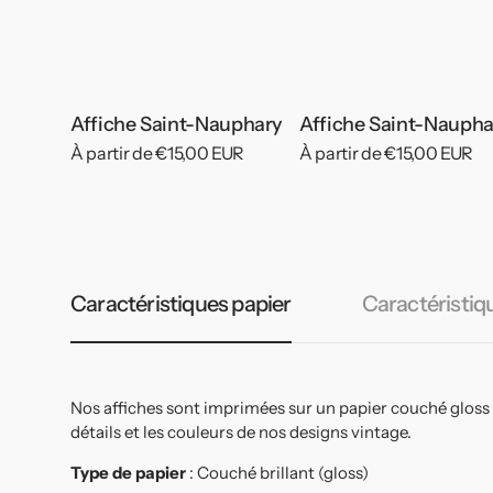
Affiche Saint-Nauphary
Affiche Saint-Naupha
Prix
À partir de €15,00 EUR
Prix
À partir de €15,00 EUR
habituel
habituel
Caractéristiques papier
Caractéristiq
Nos affiches sont imprimées sur un papier couché gloss
détails et les couleurs de nos designs vintage.
Type de papier
: Couché brillant (gloss)