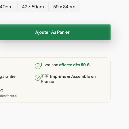
 40cm
42 × 59cm
59 x 84cm
Variante
Variante
Variante
épuisée
épuisée
épuisée
ou
ou
ou
indisponible
indisponible
indisponible
Ajouter Au Panier
enter
ité
e
Livraison
offerte dès 59 €
hary
 garantie
🇫🇷 Imprimé & Assemblé en
France
pade
e
FC
des forêts)
ade