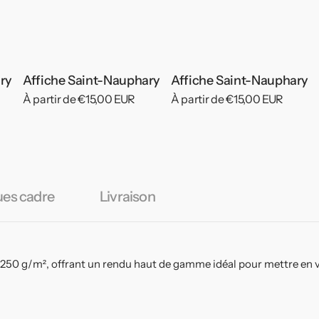
ry
Affiche Saint-Nauphary
Affiche Saint-Nauphary
Prix
À partir de €15,00 EUR
Prix
À partir de €15,00 EUR
habituel
habituel
ues cadre
Livraison
 250 g/m², offrant un rendu haut de gamme idéal pour mettre en v