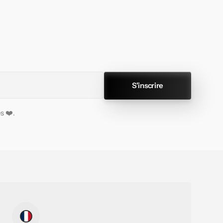
S'inscrire
s ❤️.