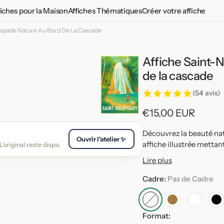
fiches pour la Maison
Affiches Thématiques
Créer votre affiche
capade Nature Au Bord De La Cascade
Chambre Adulte
Affiches Vintages
Chambre Adolescent
Plantes aromatiques
Affiche Saint-
d
Chambre Enfant
Affiches vintage du monde
de la cascade
Salon
Affiches propagande
(54 avis)
Cuisine
Le tour 2026 en affiches
Prix
€15,00 EUR
habituel
Toilettes
Découvrez la beauté nat
Ouvrir l'atelier ✨
affiche illustrée metta
'original reste dispo.
Lire plus
Cadre:
Pas de Cadre
Pas
Cadre
Cadre
C
Format:
de
Bois
Blanc
No