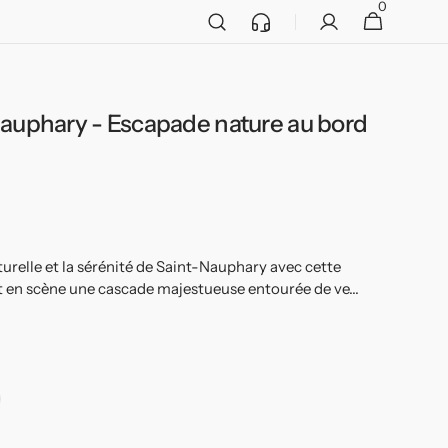
0
Service
0 article
Panier
client
Nauphary - Escapade nature au bord
Ouvrir
2
des
supports
multimédia
dans
la
vue
de
la
urelle et la sérénité de Saint-Nauphary avec cette
galerie
nt en scène une cascade majestueuse entourée de ve...
adre
ir