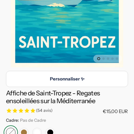
en
vedette
dans
la
vue
de
la
galerie
Personnaliser ✨
Affiche de Saint-Tropez - Regates
ensoleillées sur la Méditerranée
(54 avis)
Prix
€15,00 EUR
habituel
Cadre:
Pas de Cadre