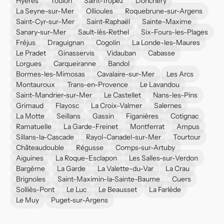
Hyères
Toulon
Saint-Tropez
Donchery
La Seyne-sur-Mer
Ollioules
Roquebrune-sur-Argens
Saint-Cyr-sur-Mer
Saint-Raphaël
Sainte-Maxime
Sanary-sur-Mer
Sault-lès-Rethel
Six-Fours-les-Plages
Fréjus
Draguignan
Cogolin
La Londe-les-Maures
Le Pradet
Ginasservis
Vidauban
Cabasse
Lorgues
Carqueiranne
Bandol
Bormes-les-Mimosas
Cavalaire-sur-Mer
Les Arcs
Montauroux
Trans-en-Provence
Le Lavandou
Saint-Mandrier-sur-Mer
Le Castellet
Nans-les-Pins
Grimaud
Flayosc
La Croix-Valmer
Salernes
La Motte
Seillans
Gassin
Figanières
Cotignac
Ramatuelle
La Garde-Freinet
Montferrat
Ampus
Sillans-la-Cascade
Rayol-Canadel-sur-Mer
Tourtour
Châteaudouble
Régusse
Comps-sur-Artuby
Aiguines
La Roque-Esclapon
Les Salles-sur-Verdon
Bargème
La Garde
La Valette-du-Var
La Crau
Brignoles
Saint-Maximin-la-Sainte-Baume
Cuers
Solliès-Pont
Le Luc
Le Beausset
La Farlède
Le Muy
Puget-sur-Argens