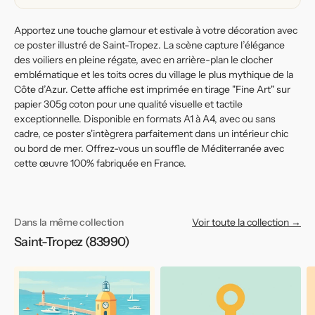
Apportez une touche glamour et estivale à votre décoration avec
ce poster illustré de Saint-Tropez. La scène capture l’élégance
des voiliers en pleine régate, avec en arrière-plan le clocher
emblématique et les toits ocres du village le plus mythique de la
Côte d’Azur. Cette affiche est imprimée en tirage "Fine Art" sur
papier 305g coton pour une qualité visuelle et tactile
exceptionnelle. Disponible en formats A1 à A4, avec ou sans
cadre, ce poster s'intègrera parfaitement dans un intérieur chic
ou bord de mer. Offrez-vous un souffle de Méditerranée avec
cette œuvre 100% fabriquée en France.
Dans la même collection
Voir toute la collection →
Saint-Tropez (83990)
Affiche
Affiche
Af
de
de
d
Saint-
Saint-
Sa