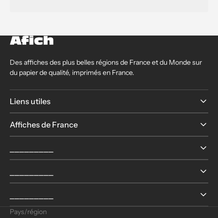
Des affiches des plus belles régions de France et du Monde sur
du papier de qualité, imprimés en France.
Liens utiles
Affiches de France
⎯⎯⎯⎯⎯⎯⎯⎯⎯
⎯⎯⎯⎯⎯⎯⎯⎯⎯
⎯⎯⎯⎯⎯⎯⎯⎯⎯
Pays/région