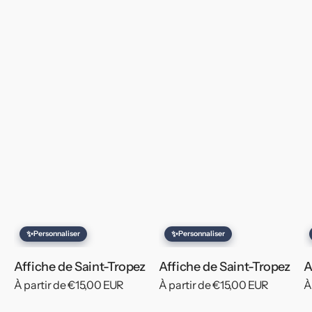
✨
✨
Personnaliser
Personnaliser
Affiche de Saint-Tropez
Affiche de Saint-Tropez
A
Prix
À partir de €15,00 EUR
Prix
À partir de €15,00 EUR
P
À
habituel
habituel
h