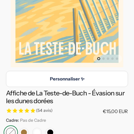
en
vedette
dans
la
vue
de
la
galerie
Personnaliser ✨
Affiche de La Teste-de-Buch - Évasion sur
les dunes dorées
(54 avis)
Prix
€15,00 EUR
habituel
Cadre:
Pas de Cadre