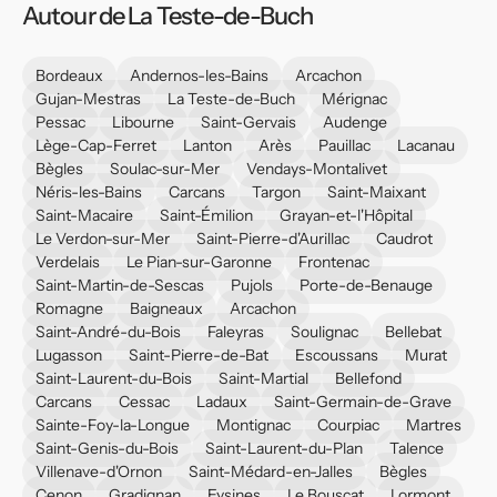
Autour de La Teste-de-Buch
Bordeaux
Andernos-les-Bains
Arcachon
Gujan-Mestras
La Teste-de-Buch
Mérignac
Pessac
Libourne
Saint-Gervais
Audenge
Lège-Cap-Ferret
Lanton
Arès
Pauillac
Lacanau
Bègles
Soulac-sur-Mer
Vendays-Montalivet
Néris-les-Bains
Carcans
Targon
Saint-Maixant
Saint-Macaire
Saint-Émilion
Grayan-et-l'Hôpital
Le Verdon-sur-Mer
Saint-Pierre-d'Aurillac
Caudrot
Verdelais
Le Pian-sur-Garonne
Frontenac
Saint-Martin-de-Sescas
Pujols
Porte-de-Benauge
Romagne
Baigneaux
Arcachon
Saint-André-du-Bois
Faleyras
Soulignac
Bellebat
Lugasson
Saint-Pierre-de-Bat
Escoussans
Murat
Saint-Laurent-du-Bois
Saint-Martial
Bellefond
Carcans
Cessac
Ladaux
Saint-Germain-de-Grave
Sainte-Foy-la-Longue
Montignac
Courpiac
Martres
Saint-Genis-du-Bois
Saint-Laurent-du-Plan
Talence
Villenave-d'Ornon
Saint-Médard-en-Jalles
Bègles
Cenon
Gradignan
Eysines
Le Bouscat
Lormont