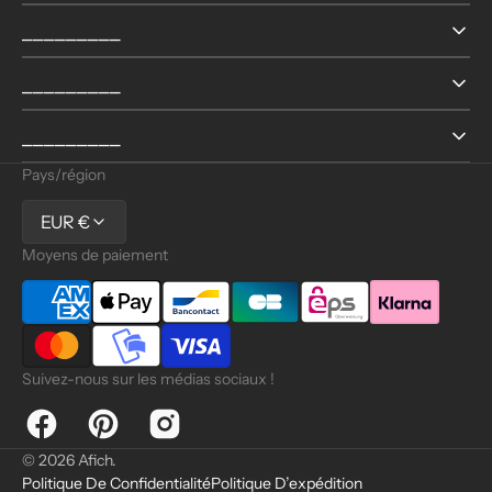
⎯⎯⎯⎯⎯⎯⎯⎯⎯
⎯⎯⎯⎯⎯⎯⎯⎯⎯
⎯⎯⎯⎯⎯⎯⎯⎯⎯
Pays/région
EUR €
Moyens de paiement
Suivez-nous sur les médias sociaux !
Facebook
Pinterest
Instagram
© 2026
Afich
.
Politique De Confidentialité
Politique D’expédition