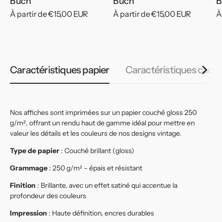
Buch
Buch
B
Prix
À partir de €15,00 EUR
Prix
À partir de €15,00 EUR
P
À
habituel
habituel
h
Caractéristiques papier
Caractéristiques cadr
Nos affiches sont imprimées sur un papier couché gloss 250
g/m², offrant un rendu haut de gamme idéal pour mettre en
valeur les détails et les couleurs de nos designs vintage.
Type de papier
: Couché brillant (gloss)
Grammage
: 250 g/m² – épais et résistant
Finition
: Brillante, avec un effet satiné qui accentue la
profondeur des couleurs
Impression
: Haute définition, encres durables