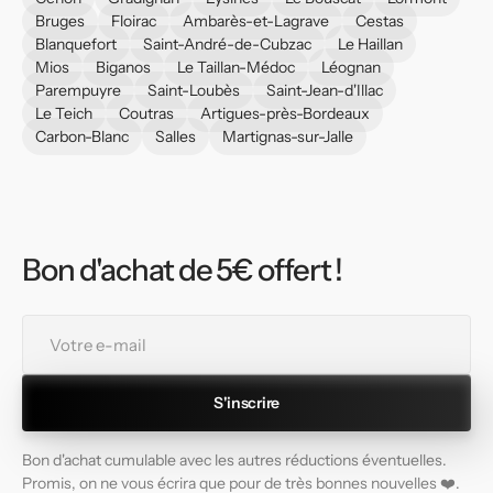
Bruges
Floirac
Ambarès-et-Lagrave
Cestas
Blanquefort
Saint-André-de-Cubzac
Le Haillan
Mios
Biganos
Le Taillan-Médoc
Léognan
Parempuyre
Saint-Loubès
Saint-Jean-d'Illac
Le Teich
Coutras
Artigues-près-Bordeaux
Carbon-Blanc
Salles
Martignas-sur-Jalle
Bon d'achat de 5€ offert !
Votre
e-
mail
S'inscrire
Bon d'achat cumulable avec les autres réductions éventuelles.
Promis, on ne vous écrira que pour de très bonnes nouvelles ❤️.