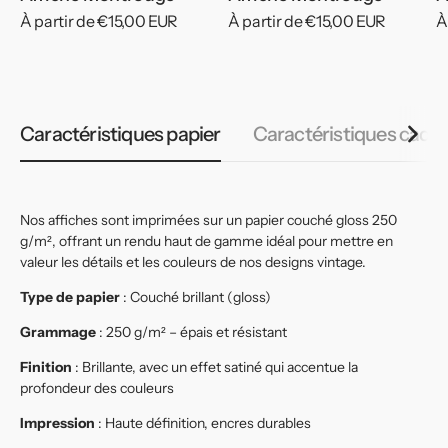
Prix
À partir de €15,00 EUR
Prix
À partir de €15,00 EUR
P
À
habituel
habituel
h
Caractéristiques papier
Caractéristiques cadr
Nos affiches sont imprimées sur un papier couché gloss 250
g/m², offrant un rendu haut de gamme idéal pour mettre en
valeur les détails et les couleurs de nos designs vintage.
Type de papier
: Couché brillant (gloss)
Grammage
: 250 g/m² – épais et résistant
Finition
: Brillante, avec un effet satiné qui accentue la
profondeur des couleurs
Impression
: Haute définition, encres durables