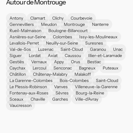
Autour de Montrouge
Antony
Clamart
Clichy
Courbevoie
Gennevilliers
Meudon
Montrouge
Nanterre
Rueil-Malmaison
Boulogne-Billancourt
Asnières-sur-Seine
Colombes
Issy-les-Moulineaux
Levallois-Perret
Neuilly-sur-Seine
Suresnes
Val-de-Sos
Luzenac
Saint-Cloud
Garanou
Unac
Siguer
Lordat
Axiat
Caussou
Illier-et-Laramade
Gestiès
Vernaux
Appy
Orus
Bestiac
Caychax
Lercoul
Senconac
Bagneux
Puteaux
Châtillon
Châtenay-Malabry
Malakoff
La Garenne-Colombes
Bois-Colombes
Saint-Cloud
Le Plessis-Robinson
Vanves
Villeneuve-la-Garenne
Fontenay-aux-Roses
Sèvres
Bourg-la-Reine
Sceaux
Chaville
Garches
Ville-d'Avray
Vaucresson