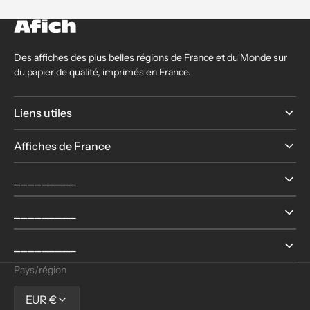
Des affiches des plus belles régions de France et du Monde sur
du papier de qualité, imprimés en France.
Liens utiles
Affiches de France
⎯⎯⎯⎯⎯⎯⎯⎯⎯
⎯⎯⎯⎯⎯⎯⎯⎯⎯
⎯⎯⎯⎯⎯⎯⎯⎯⎯
Pays/région
EUR €