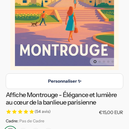
multimédia
en
vedette
dans
la
vue
de
la
galerie
Personnaliser ✨
Affiche Montrouge - Élégance et lumière
au cœur de la banlieue parisienne
(54 avis)
Prix
€15,00 EUR
habituel
Cadre:
Pas de Cadre