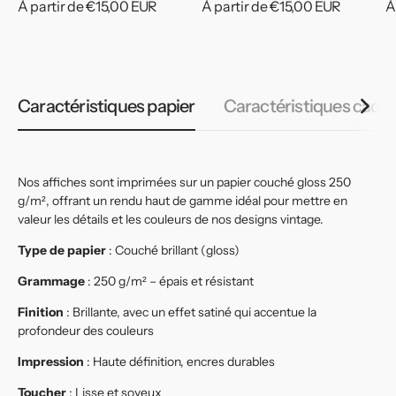
Prix
À partir de €15,00 EUR
Prix
À partir de €15,00 EUR
P
À
habituel
habituel
h
Caractéristiques papier
Caractéristiques cadr
Nos affiches sont imprimées sur un papier couché gloss 250
g/m², offrant un rendu haut de gamme idéal pour mettre en
valeur les détails et les couleurs de nos designs vintage.
Type de papier
: Couché brillant (gloss)
Grammage
: 250 g/m² – épais et résistant
Finition
: Brillante, avec un effet satiné qui accentue la
profondeur des couleurs
Impression
: Haute définition, encres durables
Toucher
: Lisse et soyeux