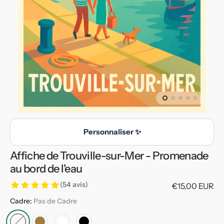
en
vedette
dans
la
vue
de
la
galerie
Personnaliser ✨
Affiche de Trouville-sur-Mer - Promenade
au bord de l'eau
(54 avis)
Prix
€15,00 EUR
habituel
Cadre:
Pas de Cadre