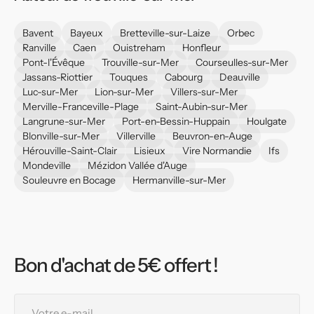
Bavent
Bayeux
Bretteville-sur-Laize
Orbec
Ranville
Caen
Ouistreham
Honfleur
Pont-l'Évêque
Trouville-sur-Mer
Courseulles-sur-Mer
Jassans-Riottier
Touques
Cabourg
Deauville
Luc-sur-Mer
Lion-sur-Mer
Villers-sur-Mer
Merville-Franceville-Plage
Saint-Aubin-sur-Mer
Langrune-sur-Mer
Port-en-Bessin-Huppain
Houlgate
Blonville-sur-Mer
Villerville
Beuvron-en-Auge
Hérouville-Saint-Clair
Lisieux
Vire Normandie
Ifs
Mondeville
Mézidon Vallée d'Auge
Souleuvre en Bocage
Hermanville-sur-Mer
Bon d'achat de 5€ offert !
Votre