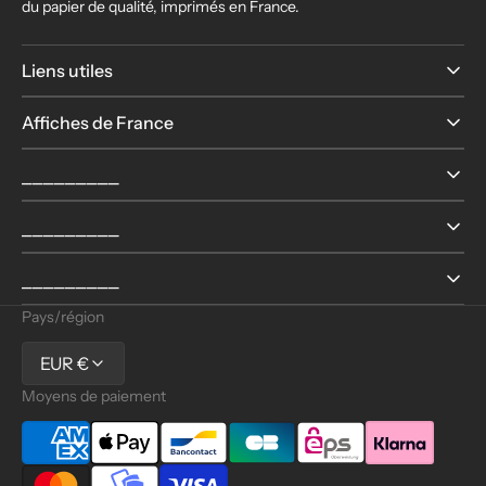
du papier de qualité, imprimés en France.
Liens utiles
Affiches de France
⎯⎯⎯⎯⎯⎯⎯⎯⎯
⎯⎯⎯⎯⎯⎯⎯⎯⎯
⎯⎯⎯⎯⎯⎯⎯⎯⎯
Pays/région
EUR €
Moyens de paiement