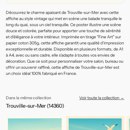
l&#39;eau
l&#39;eau
Découvrez le charme apaisant de Trouville-sur-Mer avec cette
affiche au style vintage qui met en scène une balade tranquille le
long du quai, sous un ciel tranquille. Ce poster illustre une scène
douce et colorée, parfaite pour apporter une touche de sérénité
et d'élégance à votre intérieur. Imprimée en tirage "Fine Art" sur
papier coton 305g, cette affiche garantit une qualité d'impression
exceptionnelle et durable. Disponible en plusieurs formats, de A1
à A4, avec ou sans cadre, elle s'adapte à toutes vos envies de
décoration. Que ce soit pour personnaliser votre salon, bureau ou
offrir un souvenir raffiné, cette affiche de Trouville-sur-Mer est
un choix idéal 100% fabriqué en France.
Dans la même collection
Voir toute la collection →
Trouville-sur-Mer (14360)
Affiche
Affiche
Af
de
de
d