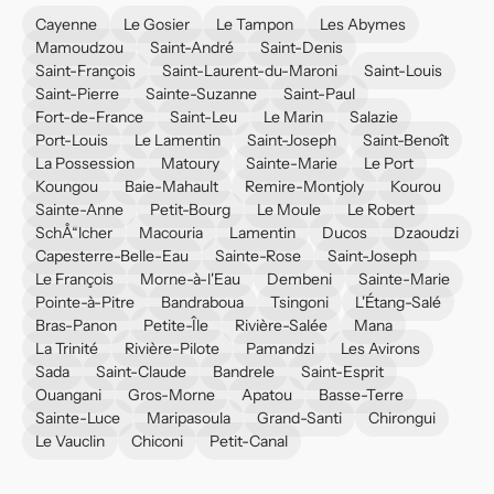
Cayenne
Le Gosier
Le Tampon
Les Abymes
Mamoudzou
Saint-André
Saint-Denis
Saint-François
Saint-Laurent-du-Maroni
Saint-Louis
Saint-Pierre
Sainte-Suzanne
Saint-Paul
Fort-de-France
Saint-Leu
Le Marin
Salazie
Port-Louis
Le Lamentin
Saint-Joseph
Saint-Benoît
La Possession
Matoury
Sainte-Marie
Le Port
Koungou
Baie-Mahault
Remire-Montjoly
Kourou
Sainte-Anne
Petit-Bourg
Le Moule
Le Robert
SchÅ“lcher
Macouria
Lamentin
Ducos
Dzaoudzi
Capesterre-Belle-Eau
Sainte-Rose
Saint-Joseph
Le François
Morne-à-l'Eau
Dembeni
Sainte-Marie
Pointe-à-Pitre
Bandraboua
Tsingoni
L'Étang-Salé
Bras-Panon
Petite-Île
Rivière-Salée
Mana
La Trinité
Rivière-Pilote
Pamandzi
Les Avirons
Sada
Saint-Claude
Bandrele
Saint-Esprit
Ouangani
Gros-Morne
Apatou
Basse-Terre
Sainte-Luce
Maripasoula
Grand-Santi
Chirongui
Le Vauclin
Chiconi
Petit-Canal