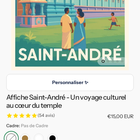
en
vedette
dans
la
vue
de
la
galerie
Personnaliser ✨
Affiche Saint-André - Un voyage culturel
au cœur du temple
(54 avis)
Prix
€15,00 EUR
habituel
Cadre:
Pas de Cadre