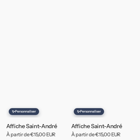
✨
✨
Personnaliser
Personnaliser
Affiche Saint-André
Affiche Saint-André
Prix
À partir de €15,00 EUR
Prix
À partir de €15,00 EUR