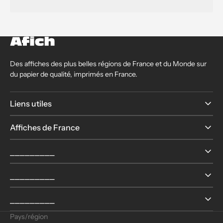
Des affiches des plus belles régions de France et du Monde sur
du papier de qualité, imprimés en France.
Liens utiles
Affiches de France
⎯⎯⎯⎯⎯⎯⎯⎯⎯
⎯⎯⎯⎯⎯⎯⎯⎯⎯
⎯⎯⎯⎯⎯⎯⎯⎯⎯
Pays/région